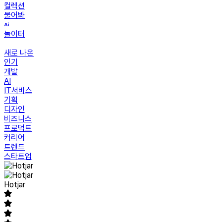
컬렉션
물어봐
놀이터
새로 나온
인기
개발
AI
IT서비스
기획
디자인
비즈니스
프로덕트
커리어
트렌드
스타트업
Hotjar