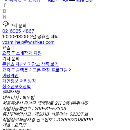
위시켓
요즘IT
AIDP - AX
Rise ERP
고객 문의
02-6925-4867
10:00-18:00
주말·공휴일 제외
yozm_help@wishket.com
요즘IT
요즘IT 소개
작가 지원
기타 문의
콘텐츠 제안하기
광고 상품 보기
요즘IT 슬랙봇
크롬 확장 프로그램
이용약관
개인정보 처리방침
청소년보호정책
㈜위시켓
대표이사 : 박우범
서울특별시 강남구 테헤란로 211 3층 ㈜위시켓
사업자등록번호 : 209-81-57303
통신판매업신고 : 제2018-서울강남-02337 호
직업정보제공사업 신고번호 : J1200020180019
제호 : 요즘IT