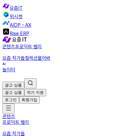
요즘IT
위시켓
AIDP - AX
Rise ERP
콘텐츠
프로덕트 밸리
요즘 작가들
컬렉션
물어봐
놀이터
광고 상품
광고 상품
작가 지원
로그인
회원가입
콘텐츠
프로덕트 밸리
요즘 작가들