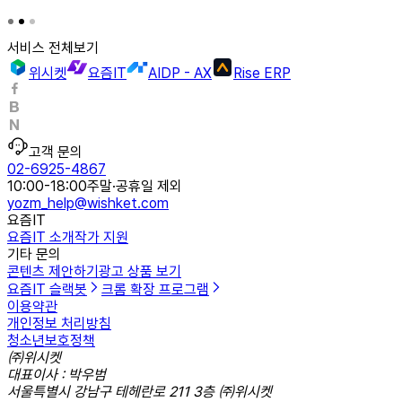
서비스 전체보기
위시켓
요즘IT
AIDP - AX
Rise ERP
고객 문의
02-6925-4867
10:00-18:00
주말·공휴일 제외
yozm_help@wishket.com
요즘IT
요즘IT 소개
작가 지원
기타 문의
콘텐츠 제안하기
광고 상품 보기
요즘IT 슬랙봇
크롬 확장 프로그램
이용약관
개인정보 처리방침
청소년보호정책
㈜위시켓
대표이사 : 박우범
서울특별시 강남구 테헤란로 211 3층 ㈜위시켓