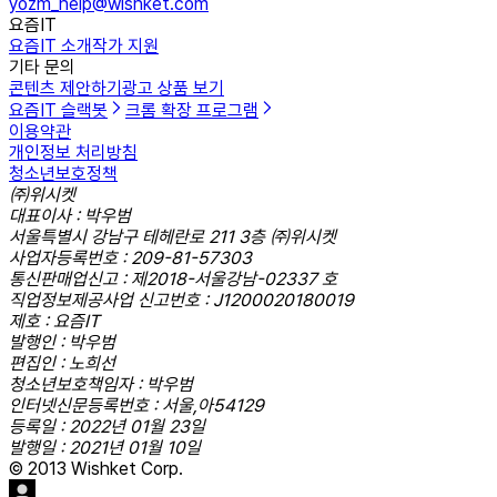
yozm_help@wishket.com
요즘IT
요즘IT 소개
작가 지원
기타 문의
콘텐츠 제안하기
광고 상품 보기
요즘IT 슬랙봇
크롬 확장 프로그램
이용약관
개인정보 처리방침
청소년보호정책
㈜위시켓
대표이사 : 박우범
서울특별시 강남구 테헤란로 211 3층 ㈜위시켓
사업자등록번호 : 209-81-57303
통신판매업신고 : 제2018-서울강남-02337 호
직업정보제공사업 신고번호 : J1200020180019
제호 : 요즘IT
발행인 : 박우범
편집인 : 노희선
청소년보호책임자 : 박우범
인터넷신문등록번호 : 서울,아54129
등록일 : 2022년 01월 23일
발행일 : 2021년 01월 10일
© 2013 Wishket Corp.