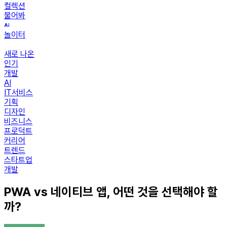
컬렉션
물어봐
놀이터
새로 나온
인기
개발
AI
IT서비스
기획
디자인
비즈니스
프로덕트
커리어
트렌드
스타트업
개발
PWA vs 네이티브 앱, 어떤 것을 선택해야 할
까?