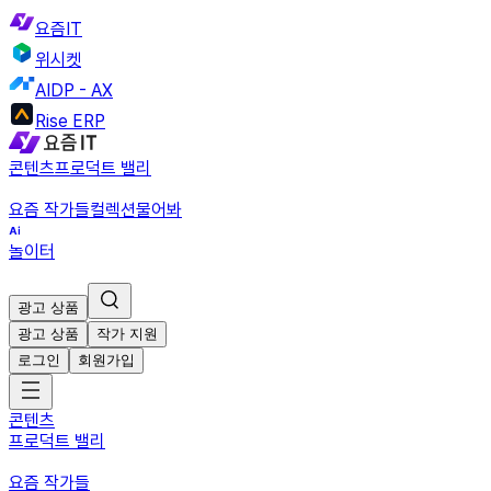
요즘IT
위시켓
AIDP - AX
Rise ERP
콘텐츠
프로덕트 밸리
요즘 작가들
컬렉션
물어봐
놀이터
광고 상품
광고 상품
작가 지원
로그인
회원가입
콘텐츠
프로덕트 밸리
요즘 작가들