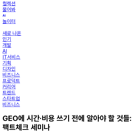
컬렉션
물어봐
놀이터
새로 나온
인기
개발
AI
IT서비스
기획
디자인
비즈니스
프로덕트
커리어
트렌드
스타트업
비즈니스
GEO에 시간·비용 쓰기 전에 알아야 할 것들:
팩트체크 세미나