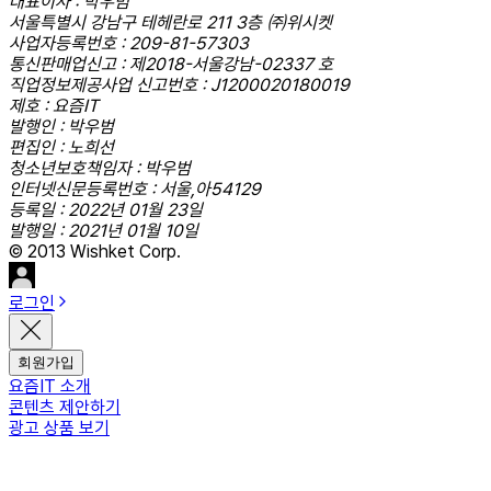
대표이사 : 박우범
서울특별시 강남구 테헤란로 211 3층 ㈜위시켓
사업자등록번호 : 209-81-57303
통신판매업신고 : 제2018-서울강남-02337 호
직업정보제공사업 신고번호 : J1200020180019
제호 : 요즘IT
발행인 : 박우범
편집인 : 노희선
청소년보호책임자 : 박우범
인터넷신문등록번호 : 서울,아54129
등록일 : 2022년 01월 23일
발행일 : 2021년 01월 10일
© 2013 Wishket Corp.
로그인
회원가입
요즘IT 소개
콘텐츠 제안하기
광고 상품 보기