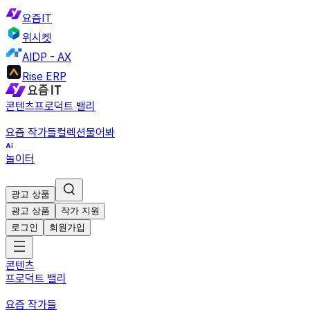
요즘IT
위시켓
AIDP - AX
Rise ERP
콘텐츠
프로덕트 밸리
요즘 작가들
컬렉션
물어봐
놀이터
광고 상품
광고 상품
작가 지원
로그인
회원가입
콘텐츠
프로덕트 밸리
요즘 작가들