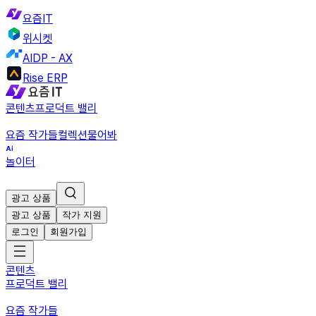
요즘IT
위시켓
AIDP - AX
Rise ERP
콘텐츠
프로덕트 밸리
요즘 작가들
컬렉션
물어봐
놀이터
광고 상품
광고 상품
작가 지원
로그인
회원가입
콘텐츠
프로덕트 밸리
요즘 작가들