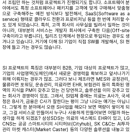
서 조립만 하는 것처럼 프로젝트가 진행되기도 합니다. 소프트웨어 분
야에서도 특정 소프트웨어나 패키지를 고객에 맞게 구매해서 맞춤형
으로 구축해주는 예전 방식보다 발전해서, SaaS(Software as a
service) 형태로 클라우드 전환과 프로비저닝 등을 한 번에 처리할 수
도 있게 되었습니다. 특히, 고객 회사의 사무실을 빌려서 일하는 것이
아니라, 대부분의 서비스는 개발자 회사에서 구축한 다음(Off-site
구축이라고 부릅니다), 릴리즈 단계에서 현장으로 투입되는 경우도 생
겨나고 있습니다. 거기에 더해 SI 기업이 직접 SW를 개발해서, SI 현
장에 들고 가는 경우도 많습니다.
SI 프로젝트의 특징은 대부분이 B2B, 기업 대상의 프로젝트가 많고,
기업의 사업영역(도메인)에서 새로운 경쟁력을 확보하고 앞서나가기
위해 이뤄지는 경우가 많죠. 그러다 보니 제조라면 MES와 공정관리,
물류라면 포워딩, 운송관리, 의료라면 EHR, 보험관리 등의 특화된 영
역의 지식을 PM이 갖추고 있는 건 당연하고, 솔루션을 이미 갖추고 있
는 회사가 경쟁력이 있죠. 그래서, SI업체 중에는 의료는 A사가, 국세
청은 B사가, 금융은 C사가 잘한다는 평이 그냥 나오는 얘기는 아닙니
다. 그렇게 한 분야에서 오랜 SI사업을 해오다 보면 역량이 쌓이게 되
고, 그걸 서비스로 만들어서 누구나 사용하게 만들어보면 어떨까 하는
생각을 하게 되겠죠? 삼성SDS는 의료의 넥스메드 EHR이 있고, LG
CNS는 공공 스마트시티의 시티허브(Cityhub), SK C&C는 AI투자
관리 마켓 캐스터(Market Caster) 등의 다양한 솔루션을 내놓고 있