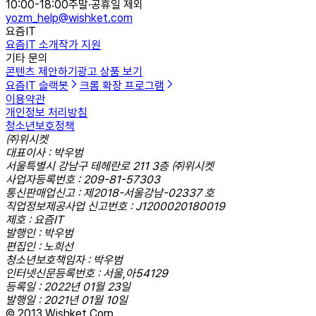
10:00-18:00
주말·공휴일 제외
yozm_help@wishket.com
요즘IT
요즘IT 소개
작가 지원
기타 문의
콘텐츠 제안하기
광고 상품 보기
요즘IT 슬랙봇
크롬 확장 프로그램
이용약관
개인정보 처리방침
청소년보호정책
㈜위시켓
대표이사 : 박우범
서울특별시 강남구 테헤란로 211 3층 ㈜위시켓
사업자등록번호 : 209-81-57303
통신판매업신고 : 제2018-서울강남-02337 호
직업정보제공사업 신고번호 : J1200020180019
제호 : 요즘IT
발행인 : 박우범
편집인 : 노희선
청소년보호책임자 : 박우범
인터넷신문등록번호 : 서울,아54129
등록일 : 2022년 01월 23일
발행일 : 2021년 01월 10일
© 2013 Wishket Corp.