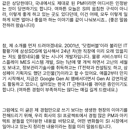
값은 상당한데다, 국내에서도 제대로 된 PM이라면 어디서든 인정받
는 것이 당연하기도 합니다. 여하튼 오늘은 SI의 음침한 구석이 아니
라, 이렇게 좋게 하고 있는 곳도 있다던데, 이건 어때, 모두 이렇게 일
하게 되면 얼마나 좋을까 하는 이야기를 같이 나눠보시죠.. (좋은 말씀
전하러 왔습니다!)
참, 제 소개를 먼저 드려야겠네요. 2001년, ‘닷컴버블’이라 불리던 IT
활황기에 삼성SDS에 입사해서 24년 차(한 직장에 이리 오래 있을지
는 저도 몰랐네요)를 맞는 시니어 개발자입니다. 물류 서비스부터 디
스플레이 MES 시스템 개발, SI는 1년에 몇 개씩 하면서 고난의 세월
도 보내고, 정보관리기술사를 취득하고는 IT전략과 컨설팅도 하고, 삼
성페이 기획자도 했던 고인물(?)이라고 할 수 있어요. 애플2부터 만지
기 시작해서, 지금은 Google Gen AI 앰배서더면서 Gen AI 강연자로
도 활동하고 있으니, 살아있는 한국 IT 근현대사를 겪어온 증인이기도
합니다. (여하튼 경험이 부족하지는 않다는 얘길 길게 드렸네요.)
그럼에도 이 글은 제 경험만으로 쓰기 보다는 생생한 현장의 이야기를
전해드리기 위해, 우리 회사의 SI 프로젝트에서 경험 많은 PM과 아키
텍트 분들을 인터뷰한 내용을 바탕으로, 어떤 변화들이 SI 시장에서
일어나고 있는지 정리한 내용이라는 점을 미리 말씀드립니다.