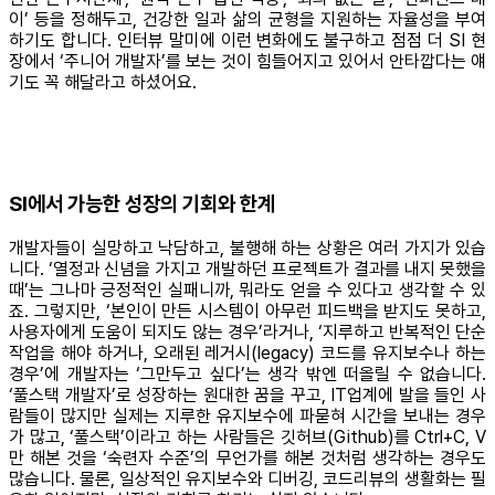
이’ 등을 정해두고, 건강한 일과 삶의 균형을 지원하는 자율성을 부여
하기도 합니다. 인터뷰 말미에 이런 변화에도 불구하고 점점 더 SI 현
장에서 ‘주니어 개발자’를 보는 것이 힘들어지고 있어서 안타깝다는 얘
기도 꼭 해달라고 하셨어요.
SI에서 가능한 성장의 기회와 한계
개발자들이 실망하고 낙담하고, 불행해 하는 상황은 여러 가지가 있습
니다. ‘열정과 신념을 가지고 개발하던 프로젝트가 결과를 내지 못했을
때’는 그나마 긍정적인 실패니까, 뭐라도 얻을 수 있다고 생각할 수 있
죠. 그렇지만, ‘본인이 만든 시스템이 아무런 피드백을 받지도 못하고,
사용자에게 도움이 되지도 않는 경우’라거나, ‘지루하고 반복적인 단순
작업을 해야 하거나, 오래된 레거시(legacy) 코드를 유지보수나 하는
경우’에 개발자는 ‘그만두고 싶다’는 생각 밖엔 떠올릴 수 없습니다.
‘풀스택 개발자’로 성장하는 원대한 꿈을 꾸고, IT업계에 발을 들인 사
람들이 많지만 실제는 지루한 유지보수에 파묻혀 시간을 보내는 경우
가 많고, ‘풀스택’이라고 하는 사람들은 깃허브(Github)를 Ctrl+C, V
만 해본 것을 ‘숙련자 수준’의 무언가를 해본 것처럼 생각하는 경우도
많습니다. 물론, 일상적인 유지보수와 디버깅, 코드리뷰의 생활화는 필