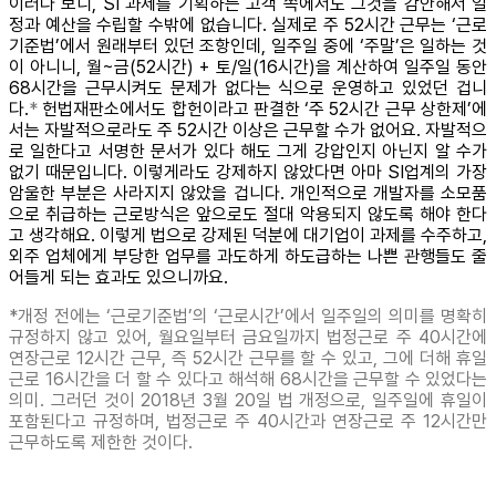
이러다 보니, SI 과제를 기획하는 고객 쪽에서도 그것을 감안해서 일
정과 예산을 수립할 수밖에 없습니다. 실제로 주 52시간 근무는 ‘근로
기준법’에서 원래부터 있던 조항인데, 일주일 중에 ‘주말’은 일하는 것
이 아니니, 월~금(52시간) + 토/일(16시간)을 계산하여 일주일 동안
68시간을 근무시켜도 문제가 없다는 식으로 운영하고 있었던 겁니
다.
*
헌법재판소에서도 합헌이라고 판결한 ‘주 52시간 근무 상한제’에
서는 자발적으로라도 주 52시간 이상은 근무할 수가 없어요. 자발적으
로 일한다고 서명한 문서가 있다 해도 그게 강압인지 아닌지 알 수가
없기 때문입니다. 이렇게라도 강제하지 않았다면 아마 SI업계의 가장
암울한 부분은 사라지지 않았을 겁니다. 개인적으로 개발자를 소모품
으로 취급하는 근로방식은 앞으로도 절대 악용되지 않도록 해야 한다
고 생각해요. 이렇게 법으로 강제된 덕분에 대기업이 과제를 수주하고,
외주 업체에게 부당한 업무를 과도하게 하도급하는 나쁜 관행들도 줄
어들게 되는 효과도 있으니까요.
*개정 전에는 ‘근로기준법’의 ‘근로시간’에서 일주일의 의미를 명확히
규정하지 않고 있어, 월요일부터 금요일까지 법정근로 주 40시간에
연장근로 12시간 근무, 즉 52시간 근무를 할 수 있고, 그에 더해 휴일
근로 16시간을 더 할 수 있다고 해석해 68시간을 근무할 수 있었다는
의미. 그러던 것이 2018년 3월 20일 법 개정으로, 일주일에 휴일이
포함된다고 규정하며, 법정근로 주 40시간과 연장근로 주 12시간만
근무하도록 제한한 것이다.