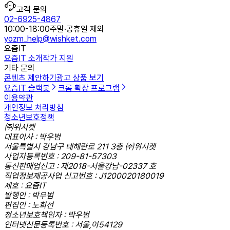
고객 문의
02-6925-4867
10:00-18:00
주말·공휴일 제외
yozm_help@wishket.com
요즘IT
요즘IT 소개
작가 지원
기타 문의
콘텐츠 제안하기
광고 상품 보기
요즘IT 슬랙봇
크롬 확장 프로그램
이용약관
개인정보 처리방침
청소년보호정책
㈜위시켓
대표이사 : 박우범
서울특별시 강남구 테헤란로 211 3층 ㈜위시켓
사업자등록번호 : 209-81-57303
통신판매업신고 : 제2018-서울강남-02337 호
직업정보제공사업 신고번호 : J1200020180019
제호 : 요즘IT
발행인 : 박우범
편집인 : 노희선
청소년보호책임자 : 박우범
인터넷신문등록번호 : 서울,아54129