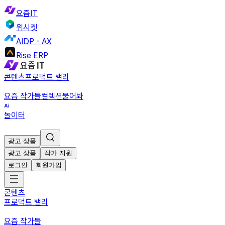
요즘IT
위시켓
AIDP - AX
Rise ERP
콘텐츠
프로덕트 밸리
요즘 작가들
컬렉션
물어봐
놀이터
광고 상품
광고 상품
작가 지원
로그인
회원가입
콘텐츠
프로덕트 밸리
요즘 작가들