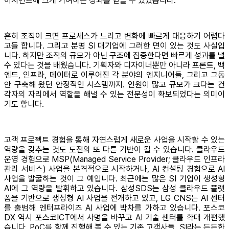
이지먼트에 크게 기여하는 성과를 얻을 수 있었습니다.
흔히 조직이 크면 프로세스가 느리고 변화에 빠르게 대응하기 어렵다
고들 합니다. 그리고 분명 SI 대기업에 그러한 면이 있는 것도 사실입
니다. 하지만 조직의 규모가 아닌 구조에 집중한다면 빠르게 성과를 낼
수 있다는 것을 배웠습니다. 기획자와 디자이너뿐만 아니라 프론트, 백
엔드, 인프라, 데이터로 이루어진 각 분야의 엔지니어들, 그리고 그동
안 구축해 왔던 안정적인 시스템까지. 인원이 많고 규모가 크다는 건
각자의 자리에서 역할을 해낼 수 있는 전문성이 확보되었다는 의미이
기도 합니다.
고객 프로젝트 경험을 통해 자연스럽게 새로운 사업을 시작할 수 있는
역량을 갖추는 것도 도전의 또 다른 기반이 될 수 있습니다. 클라우드
운영 경험으로 MSP(Managed Service Provider; 클라우드 인프라
관리 서비스) 사업을 본격적으로 시작하거나, AI 컨설팅 경험으로 AI
사업을 발굴하는 것이 그 예입니다. 최근에는 많은 SI 기업이 생성형
AI에 그 역량을 발휘하고 있습니다. 삼성SDS는 삼성 클라우드 플랫
폼을 기반으로 생성형 AI 사업을 전개하고 있고, LG CNS는 AI 센터
를 출범해 엔터프라이즈 AI 사업에 박차를 가하고 있습니다. 포스코
DX 역시 포스코ICT에서 사명을 바꾸고 AI 기술 센터를 확대 개편했
습니다. PoC를 함께 진행해 볼 수 있는 기존 고객사들, SI라는 든든한