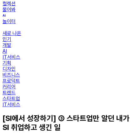
컬렉션
물어봐
놀이터
새로 나온
인기
개발
AI
IT서비스
기획
디자인
비즈니스
프로덕트
커리어
트렌드
스타트업
IT서비스
[SI에서 성장하기] ③ 스타트업만 알던 내가
SI 취업하고 생긴 일