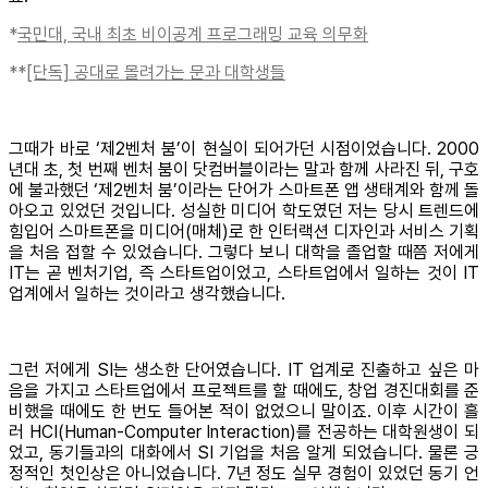
*
국민대, 국내 최초 비이공계 프로그래밍 교육 의무화
**
[단독] 공대로 몰려가는 문과 대학생들
그때가 바로 ‘제2벤처 붐’이 현실이 되어가던 시점이었습니다. 2000
년대 초, 첫 번째 벤처 붐이 닷컴버블이라는 말과 함께 사라진 뒤, 구호
에 불과했던 ‘제2벤처 붐’이라는 단어가 스마트폰 앱 생태계와 함께 돌
아오고 있었던 것입니다. 성실한 미디어 학도였던 저는 당시 트렌드에
힘입어 스마트폰을 미디어(매체)로 한 인터랙션 디자인과 서비스 기획
을 처음 접할 수 있었습니다. 그렇다 보니 대학을 졸업할 때쯤 저에게
IT는 곧 벤처기업, 즉 스타트업이었고, 스타트업에서 일하는 것이 IT
업계에서 일하는 것이라고 생각했습니다.
그런 저에게 SI는 생소한 단어였습니다. IT 업계로 진출하고 싶은 마
음을 가지고 스타트업에서 프로젝트를 할 때에도, 창업 경진대회를 준
비했을 때에도 한 번도 들어본 적이 없었으니 말이죠. 이후 시간이 흘
러 HCI(Human-Computer Interaction)를 전공하는 대학원생이 되
었고, 동기들과의 대화에서 SI 기업을 처음 알게 되었습니다. 물론 긍
정적인 첫인상은 아니었습니다. 7년 정도 실무 경험이 있었던 동기 언