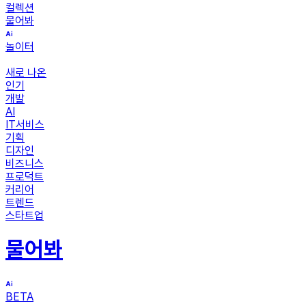
컬렉션
물어봐
놀이터
새로 나온
인기
개발
AI
IT서비스
기획
디자인
비즈니스
프로덕트
커리어
트렌드
스타트업
물어봐
BETA