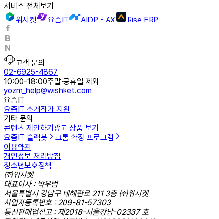
서비스 전체보기
위시켓
요즘IT
AIDP - AX
Rise ERP
고객 문의
02-6925-4867
10:00-18:00
주말·공휴일 제외
yozm_help@wishket.com
요즘IT
요즘IT 소개
작가 지원
기타 문의
콘텐츠 제안하기
광고 상품 보기
요즘IT 슬랙봇
크롬 확장 프로그램
이용약관
개인정보 처리방침
청소년보호정책
㈜위시켓
대표이사 : 박우범
서울특별시 강남구 테헤란로 211 3층 ㈜위시켓
사업자등록번호 : 209-81-57303
통신판매업신고 : 제2018-서울강남-02337 호