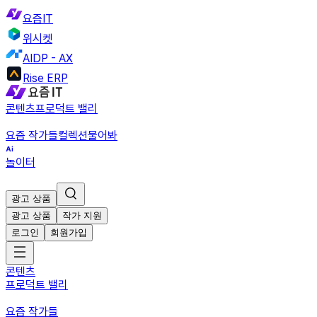
요즘IT
위시켓
AIDP - AX
Rise ERP
콘텐츠
프로덕트 밸리
요즘 작가들
컬렉션
물어봐
놀이터
광고 상품
광고 상품
작가 지원
로그인
회원가입
콘텐츠
프로덕트 밸리
요즘 작가들