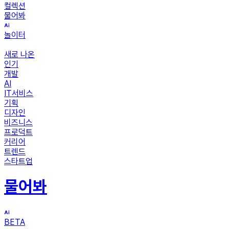
컬렉션
물어봐
놀이터
새로 나온
인기
개발
AI
IT서비스
기획
디자인
비즈니스
프로덕트
커리어
트렌드
스타트업
물어봐
BETA