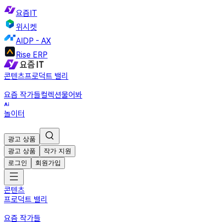
요즘IT
위시켓
AIDP - AX
Rise ERP
콘텐츠
프로덕트 밸리
요즘 작가들
컬렉션
물어봐
놀이터
광고 상품
광고 상품
작가 지원
로그인
회원가입
콘텐츠
프로덕트 밸리
요즘 작가들