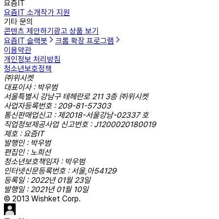
요즘IT
요즘IT 소개
작가 지원
기타 문의
콘텐츠 제안하기
광고 상품 보기
요즘IT 슬랙봇
크롬 확장 프로그램
이용약관
개인정보 처리방침
청소년보호정책
㈜위시켓
대표이사 : 박우범
서울특별시 강남구 테헤란로 211 3층 ㈜위시켓
사업자등록번호 : 209-81-57303
통신판매업신고 : 제2018-서울강남-02337 호
직업정보제공사업 신고번호 : J1200020180019
제호 : 요즘IT
발행인 : 박우범
편집인 : 노희선
청소년보호책임자 : 박우범
인터넷신문등록번호 : 서울,아54129
등록일 : 2022년 01월 23일
발행일 : 2021년 01월 10일
© 2013 Wishket Corp.