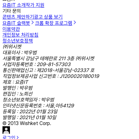
요즘IT 소개
작가 지원
기타 문의
콘텐츠 제안하기
광고 상품 보기
요즘IT 슬랙봇
크롬 확장 프로그램
이용약관
개인정보 처리방침
청소년보호정책
㈜위시켓
대표이사 : 박우범
서울특별시 강남구 테헤란로 211 3층 ㈜위시켓
사업자등록번호 : 209-81-57303
통신판매업신고 : 제2018-서울강남-02337 호
직업정보제공사업 신고번호 : J1200020180019
제호 : 요즘IT
발행인 : 박우범
편집인 : 노희선
청소년보호책임자 : 박우범
인터넷신문등록번호 : 서울,아54129
등록일 : 2022년 01월 23일
발행일 : 2021년 01월 10일
© 2013 Wishket Corp.
로그인