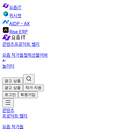
요즘IT
위시켓
AIDP - AX
Rise ERP
콘텐츠
프로덕트 밸리
요즘 작가들
컬렉션
물어봐
놀이터
광고 상품
광고 상품
작가 지원
로그인
회원가입
콘텐츠
프로덕트 밸리
요즘 작가들