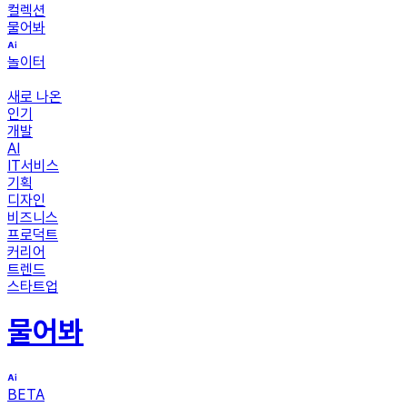
컬렉션
물어봐
놀이터
새로 나온
인기
개발
AI
IT서비스
기획
디자인
비즈니스
프로덕트
커리어
트렌드
스타트업
물어봐
BETA