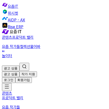
요즘IT
위시켓
AIDP - AX
Rise ERP
콘텐츠
프로덕트 밸리
요즘 작가들
컬렉션
물어봐
놀이터
광고 상품
광고 상품
작가 지원
로그인
회원가입
콘텐츠
프로덕트 밸리
요즘 작가들