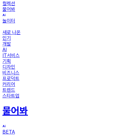
컬렉션
물어봐
놀이터
새로 나온
인기
개발
AI
IT서비스
기획
디자인
비즈니스
프로덕트
커리어
트렌드
스타트업
물어봐
BETA