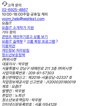
고객 문의
02-6925-4867
10:00-18:00
주말·공휴일 제외
yozm_help@wishket.com
요즘IT
요즘IT 소개
작가 지원
기타 문의
콘텐츠 제안하기
광고 상품 보기
요즘IT 슬랙봇
크롬 확장 프로그램
이용약관
개인정보 처리방침
청소년보호정책
㈜위시켓
대표이사 : 박우범
서울특별시 강남구 테헤란로 211 3층 ㈜위시켓
사업자등록번호 : 209-81-57303
통신판매업신고 : 제2018-서울강남-02337 호
직업정보제공사업 신고번호 : J1200020180019
제호 : 요즘IT
발행인 : 박우범
편집인 : 노희선
청소년보호책임자 : 박우범
인터넷신문등록번호 : 서울,아54129