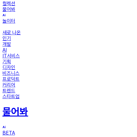
컬렉션
물어봐
놀이터
새로 나온
인기
개발
AI
IT서비스
기획
디자인
비즈니스
프로덕트
커리어
트렌드
스타트업
물어봐
BETA