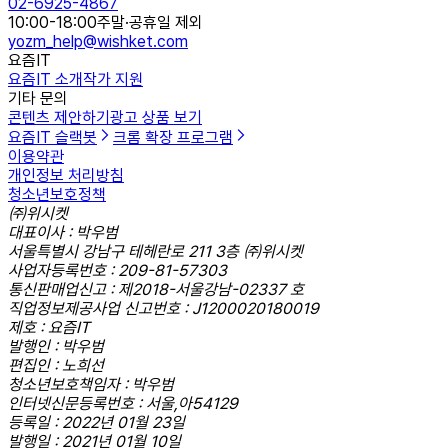
02-6925-4867
10:00-18:00
주말·공휴일 제외
yozm_help@wishket.com
요즘IT
요즘IT 소개
작가 지원
기타 문의
콘텐츠 제안하기
광고 상품 보기
요즘IT 슬랙봇
크롬 확장 프로그램
이용약관
개인정보 처리방침
청소년보호정책
㈜위시켓
대표이사 : 박우범
서울특별시 강남구 테헤란로 211 3층 ㈜위시켓
사업자등록번호 : 209-81-57303
통신판매업신고 : 제2018-서울강남-02337 호
직업정보제공사업 신고번호 : J1200020180019
제호 : 요즘IT
발행인 : 박우범
편집인 : 노희선
청소년보호책임자 : 박우범
인터넷신문등록번호 : 서울,아54129
등록일 : 2022년 01월 23일
발행일 : 2021년 01월 10일