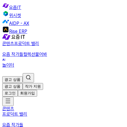
요즘IT
위시켓
AIDP - AX
Rise ERP
콘텐츠
프로덕트 밸리
요즘 작가들
컬렉션
물어봐
놀이터
광고 상품
광고 상품
작가 지원
로그인
회원가입
콘텐츠
프로덕트 밸리
요즘 작가들