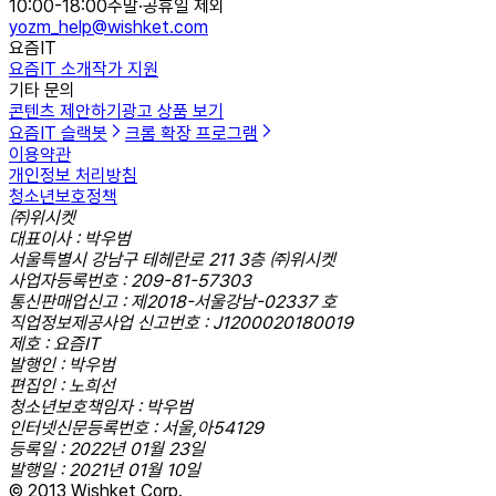
10:00-18:00
주말·공휴일 제외
yozm_help@wishket.com
요즘IT
요즘IT 소개
작가 지원
기타 문의
콘텐츠 제안하기
광고 상품 보기
요즘IT 슬랙봇
크롬 확장 프로그램
이용약관
개인정보 처리방침
청소년보호정책
㈜위시켓
대표이사 : 박우범
서울특별시 강남구 테헤란로 211 3층 ㈜위시켓
사업자등록번호 : 209-81-57303
통신판매업신고 : 제2018-서울강남-02337 호
직업정보제공사업 신고번호 : J1200020180019
제호 : 요즘IT
발행인 : 박우범
편집인 : 노희선
청소년보호책임자 : 박우범
인터넷신문등록번호 : 서울,아54129
등록일 : 2022년 01월 23일
발행일 : 2021년 01월 10일
© 2013 Wishket Corp.