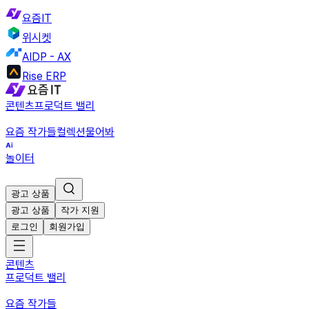
요즘IT
위시켓
AIDP - AX
Rise ERP
콘텐츠
프로덕트 밸리
요즘 작가들
컬렉션
물어봐
놀이터
광고 상품
광고 상품
작가 지원
로그인
회원가입
콘텐츠
프로덕트 밸리
요즘 작가들