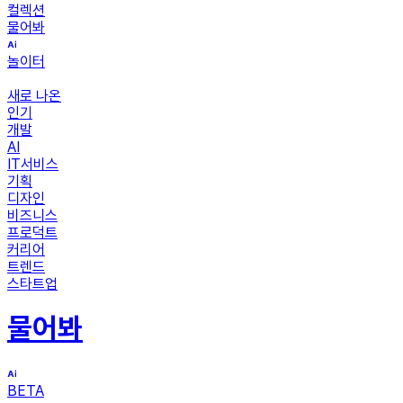
컬렉션
물어봐
놀이터
새로 나온
인기
개발
AI
IT서비스
기획
디자인
비즈니스
프로덕트
커리어
트렌드
스타트업
물어봐
BETA