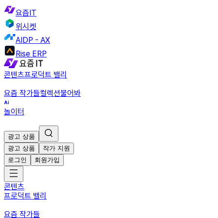
요즘IT
위시켓
AIDP - AX
Rise ERP
콘텐츠
프로덕트 밸리
요즘 작가들
컬렉션
물어봐
놀이터
광고 상품
광고 상품
작가 지원
로그인
회원가입
콘텐츠
프로덕트 밸리
요즘 작가들