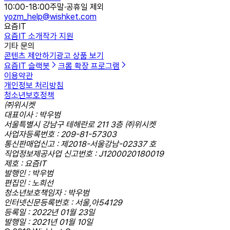
10:00-18:00
주말·공휴일 제외
yozm_help@wishket.com
요즘IT
요즘IT 소개
작가 지원
기타 문의
콘텐츠 제안하기
광고 상품 보기
요즘IT 슬랙봇
크롬 확장 프로그램
이용약관
개인정보 처리방침
청소년보호정책
㈜위시켓
대표이사 : 박우범
서울특별시 강남구 테헤란로 211 3층 ㈜위시켓
사업자등록번호 : 209-81-57303
통신판매업신고 : 제2018-서울강남-02337 호
직업정보제공사업 신고번호 : J1200020180019
제호 : 요즘IT
발행인 : 박우범
편집인 : 노희선
청소년보호책임자 : 박우범
인터넷신문등록번호 : 서울,아54129
등록일 : 2022년 01월 23일
발행일 : 2021년 01월 10일