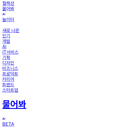
컬렉션
물어봐
놀이터
새로 나온
인기
개발
AI
IT서비스
기획
디자인
비즈니스
프로덕트
커리어
트렌드
스타트업
물어봐
BETA