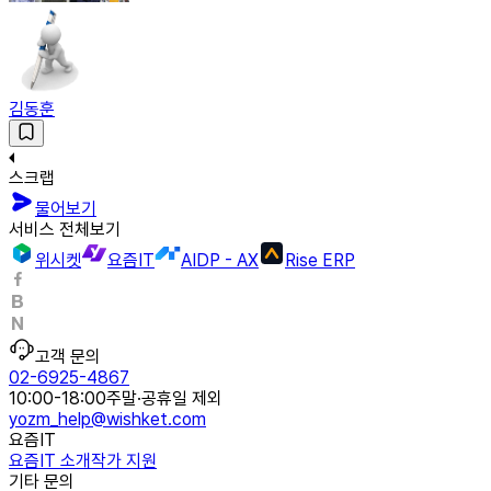
김동훈
스크랩
물어보기
서비스 전체보기
위시켓
요즘IT
AIDP - AX
Rise ERP
고객 문의
02-6925-4867
10:00-18:00
주말·공휴일 제외
yozm_help@wishket.com
요즘IT
요즘IT 소개
작가 지원
기타 문의