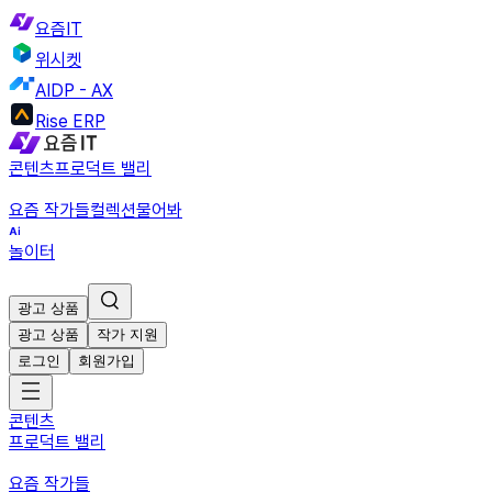
요즘IT
위시켓
AIDP - AX
Rise ERP
콘텐츠
프로덕트 밸리
요즘 작가들
컬렉션
물어봐
놀이터
광고 상품
광고 상품
작가 지원
로그인
회원가입
콘텐츠
프로덕트 밸리
요즘 작가들