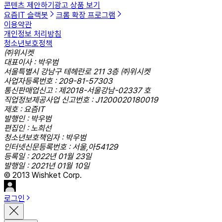
콘텐츠 제안하기
광고 상품 보기
요즘IT 슬랙봇
크롬 확장 프로그램
이용약관
개인정보 처리방침
청소년보호정책
㈜위시켓
대표이사 : 박우범
서울특별시 강남구 테헤란로 211 3층 ㈜위시켓
사업자등록번호 : 209-81-57303
통신판매업신고 : 제2018-서울강남-02337 호
직업정보제공사업 신고번호 : J1200020180019
제호 : 요즘IT
발행인 : 박우범
편집인 : 노희선
청소년보호책임자 : 박우범
인터넷신문등록번호 : 서울,아54129
등록일 : 2022년 01월 23일
발행일 : 2021년 01월 10일
© 2013 Wishket Corp.
로그인