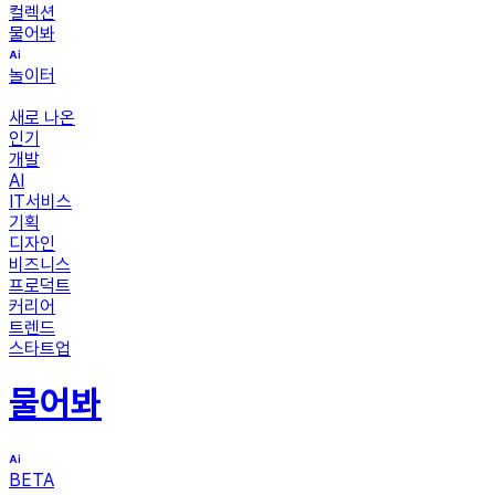
컬렉션
물어봐
놀이터
새로 나온
인기
개발
AI
IT서비스
기획
디자인
비즈니스
프로덕트
커리어
트렌드
스타트업
물어봐
BETA