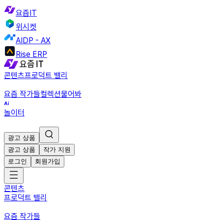
요즘IT
위시켓
AIDP - AX
Rise ERP
콘텐츠
프로덕트 밸리
요즘 작가들
컬렉션
물어봐
놀이터
광고 상품
광고 상품
작가 지원
로그인
회원가입
콘텐츠
프로덕트 밸리
요즘 작가들