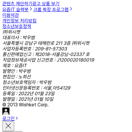
콘텐츠 제안하기
광고 상품 보기
요즘IT 슬랙봇
크롬 확장 프로그램
이용약관
개인정보 처리방침
청소년보호정책
㈜위시켓
대표이사 : 박우범
서울특별시 강남구 테헤란로 211 3층 ㈜위시켓
사업자등록번호 : 209-81-57303
통신판매업신고 : 제2018-서울강남-02337 호
직업정보제공사업 신고번호 : J1200020180019
제호 : 요즘IT
발행인 : 박우범
편집인 : 노희선
청소년보호책임자 : 박우범
인터넷신문등록번호 : 서울,아54129
등록일 : 2022년 01월 23일
발행일 : 2021년 01월 10일
© 2013 Wishket Corp.
로그인