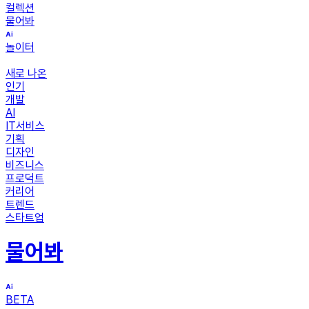
컬렉션
물어봐
놀이터
새로 나온
인기
개발
AI
IT서비스
기획
디자인
비즈니스
프로덕트
커리어
트렌드
스타트업
물어봐
BETA