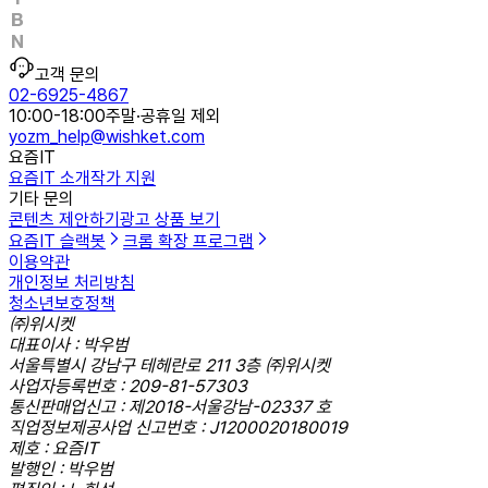
고객 문의
02-6925-4867
10:00-18:00
주말·공휴일 제외
yozm_help@wishket.com
요즘IT
요즘IT 소개
작가 지원
기타 문의
콘텐츠 제안하기
광고 상품 보기
요즘IT 슬랙봇
크롬 확장 프로그램
이용약관
개인정보 처리방침
청소년보호정책
㈜위시켓
대표이사 : 박우범
서울특별시 강남구 테헤란로 211 3층 ㈜위시켓
사업자등록번호 : 209-81-57303
통신판매업신고 : 제2018-서울강남-02337 호
직업정보제공사업 신고번호 : J1200020180019
제호 : 요즘IT
발행인 : 박우범