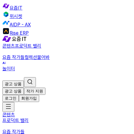
요즘IT
위시켓
AIDP - AX
Rise ERP
콘텐츠
프로덕트 밸리
요즘 작가들
컬렉션
물어봐
놀이터
광고 상품
광고 상품
작가 지원
로그인
회원가입
콘텐츠
프로덕트 밸리
요즘 작가들