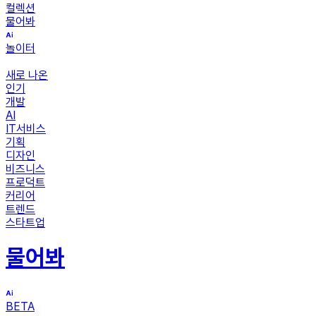
컬렉션
물어봐
놀이터
새로 나온
인기
개발
AI
IT서비스
기획
디자인
비즈니스
프로덕트
커리어
트렌드
스타트업
물어봐
BETA