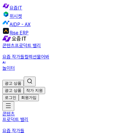
요즘IT
위시켓
AIDP - AX
Rise ERP
콘텐츠
프로덕트 밸리
요즘 작가들
컬렉션
물어봐
놀이터
광고 상품
광고 상품
작가 지원
로그인
회원가입
콘텐츠
프로덕트 밸리
요즘 작가들