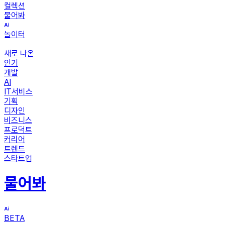
컬렉션
물어봐
놀이터
새로 나온
인기
개발
AI
IT서비스
기획
디자인
비즈니스
프로덕트
커리어
트렌드
스타트업
물어봐
BETA