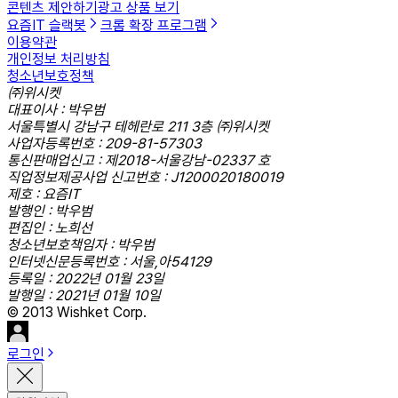
콘텐츠 제안하기
광고 상품 보기
요즘IT 슬랙봇
크롬 확장 프로그램
이용약관
개인정보 처리방침
청소년보호정책
㈜위시켓
대표이사 : 박우범
서울특별시 강남구 테헤란로 211 3층 ㈜위시켓
사업자등록번호 : 209-81-57303
통신판매업신고 : 제2018-서울강남-02337 호
직업정보제공사업 신고번호 : J1200020180019
제호 : 요즘IT
발행인 : 박우범
편집인 : 노희선
청소년보호책임자 : 박우범
인터넷신문등록번호 : 서울,아54129
등록일 : 2022년 01월 23일
발행일 : 2021년 01월 10일
© 2013 Wishket Corp.
로그인