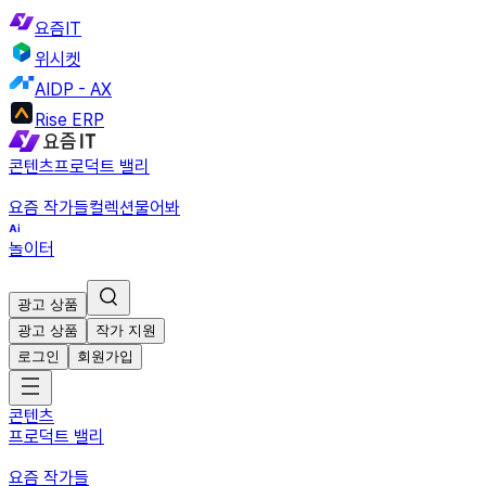
요즘IT
위시켓
AIDP - AX
Rise ERP
콘텐츠
프로덕트 밸리
요즘 작가들
컬렉션
물어봐
놀이터
광고 상품
광고 상품
작가 지원
로그인
회원가입
콘텐츠
프로덕트 밸리
요즘 작가들