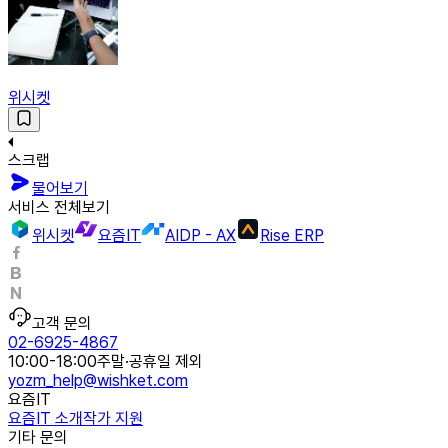
위시켓
스크랩
물어보기
서비스 전체보기
위시켓
요즘IT
AIDP - AX
Rise ERP
고객 문의
02-6925-4867
10:00-18:00
주말·공휴일 제외
yozm_help@wishket.com
요즘IT
요즘IT 소개
작가 지원
기타 문의