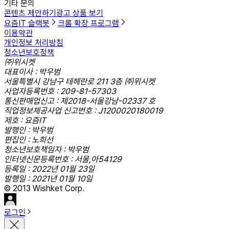
기타 문의
콘텐츠 제안하기
광고 상품 보기
요즘IT 슬랙봇
크롬 확장 프로그램
이용약관
개인정보 처리방침
청소년보호정책
㈜위시켓
대표이사 : 박우범
서울특별시 강남구 테헤란로 211 3층 ㈜위시켓
사업자등록번호 : 209-81-57303
통신판매업신고 : 제2018-서울강남-02337 호
직업정보제공사업 신고번호 : J1200020180019
제호 : 요즘IT
발행인 : 박우범
편집인 : 노희선
청소년보호책임자 : 박우범
인터넷신문등록번호 : 서울,아54129
등록일 : 2022년 01월 23일
발행일 : 2021년 01월 10일
© 2013 Wishket Corp.
로그인