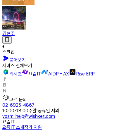
김현주
스크랩
물어보기
서비스 전체보기
위시켓
요즘IT
AIDP - AX
Rise ERP
고객 문의
02-6925-4867
10:00-18:00
주말·공휴일 제외
yozm_help@wishket.com
요즘IT
요즘IT 소개
작가 지원