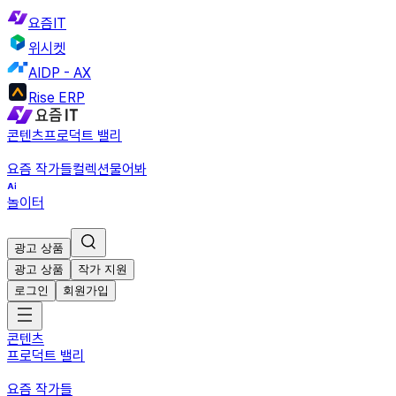
요즘IT
위시켓
AIDP - AX
Rise ERP
콘텐츠
프로덕트 밸리
요즘 작가들
컬렉션
물어봐
놀이터
광고 상품
광고 상품
작가 지원
로그인
회원가입
콘텐츠
프로덕트 밸리
요즘 작가들