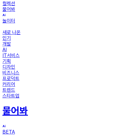
컬렉션
물어봐
놀이터
새로 나온
인기
개발
AI
IT서비스
기획
디자인
비즈니스
프로덕트
커리어
트렌드
스타트업
물어봐
BETA