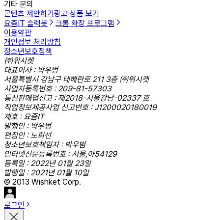
기타 문의
콘텐츠 제안하기
광고 상품 보기
요즘IT 슬랙봇
크롬 확장 프로그램
이용약관
개인정보 처리방침
청소년보호정책
㈜위시켓
대표이사 : 박우범
서울특별시 강남구 테헤란로 211 3층 ㈜위시켓
사업자등록번호 : 209-81-57303
통신판매업신고 : 제2018-서울강남-02337 호
직업정보제공사업 신고번호 : J1200020180019
제호 : 요즘IT
발행인 : 박우범
편집인 : 노희선
청소년보호책임자 : 박우범
인터넷신문등록번호 : 서울,아54129
등록일 : 2022년 01월 23일
발행일 : 2021년 01월 10일
© 2013 Wishket Corp.
로그인