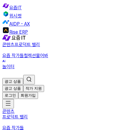
요즘IT
위시켓
AIDP - AX
Rise ERP
콘텐츠
프로덕트 밸리
요즘 작가들
컬렉션
물어봐
놀이터
광고 상품
광고 상품
작가 지원
로그인
회원가입
콘텐츠
프로덕트 밸리
요즘 작가들