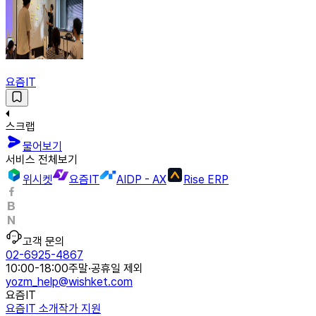
요즘IT
스크랩
물어보기
서비스 전체보기
위시켓
요즘IT
AIDP - AX
Rise ERP
고객 문의
02-6925-4867
10:00-18:00
주말·공휴일 제외
yozm_help@wishket.com
요즘IT
요즘IT 소개
작가 지원