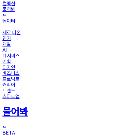
컬렉션
물어봐
놀이터
새로 나온
인기
개발
AI
IT서비스
기획
디자인
비즈니스
프로덕트
커리어
트렌드
스타트업
물어봐
BETA