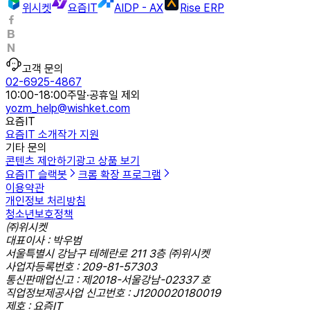
위시켓
요즘IT
AIDP - AX
Rise ERP
고객 문의
02-6925-4867
10:00-18:00
주말·공휴일 제외
yozm_help@wishket.com
요즘IT
요즘IT 소개
작가 지원
기타 문의
콘텐츠 제안하기
광고 상품 보기
요즘IT 슬랙봇
크롬 확장 프로그램
이용약관
개인정보 처리방침
청소년보호정책
㈜위시켓
대표이사 : 박우범
서울특별시 강남구 테헤란로 211 3층 ㈜위시켓
사업자등록번호 : 209-81-57303
통신판매업신고 : 제2018-서울강남-02337 호
직업정보제공사업 신고번호 : J1200020180019
제호 : 요즘IT