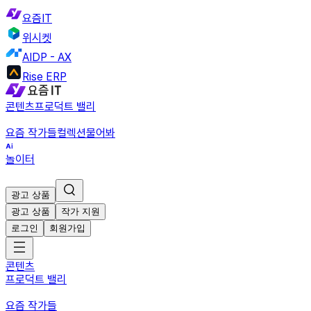
요즘IT
위시켓
AIDP - AX
Rise ERP
콘텐츠
프로덕트 밸리
요즘 작가들
컬렉션
물어봐
놀이터
광고 상품
광고 상품
작가 지원
로그인
회원가입
콘텐츠
프로덕트 밸리
요즘 작가들