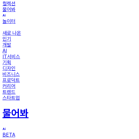
컬렉션
물어봐
놀이터
새로 나온
인기
개발
AI
IT서비스
기획
디자인
비즈니스
프로덕트
커리어
트렌드
스타트업
물어봐
BETA