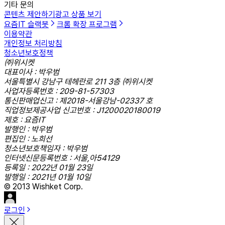
기타 문의
콘텐츠 제안하기
광고 상품 보기
요즘IT 슬랙봇
크롬 확장 프로그램
이용약관
개인정보 처리방침
청소년보호정책
㈜위시켓
대표이사 : 박우범
서울특별시 강남구 테헤란로 211 3층 ㈜위시켓
사업자등록번호 : 209-81-57303
통신판매업신고 : 제2018-서울강남-02337 호
직업정보제공사업 신고번호 : J1200020180019
제호 : 요즘IT
발행인 : 박우범
편집인 : 노희선
청소년보호책임자 : 박우범
인터넷신문등록번호 : 서울,아54129
등록일 : 2022년 01월 23일
발행일 : 2021년 01월 10일
© 2013 Wishket Corp.
로그인