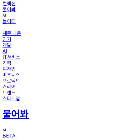
컬렉션
물어봐
놀이터
새로 나온
인기
개발
AI
IT서비스
기획
디자인
비즈니스
프로덕트
커리어
트렌드
스타트업
물어봐
BETA