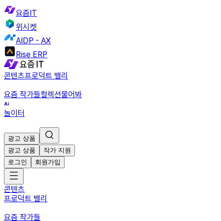
요즘IT
위시켓
AIDP - AX
Rise ERP
콘텐츠
프로덕트 밸리
요즘 작가들
컬렉션
물어봐
놀이터
광고 상품
광고 상품
작가 지원
로그인
회원가입
콘텐츠
프로덕트 밸리
요즘 작가들