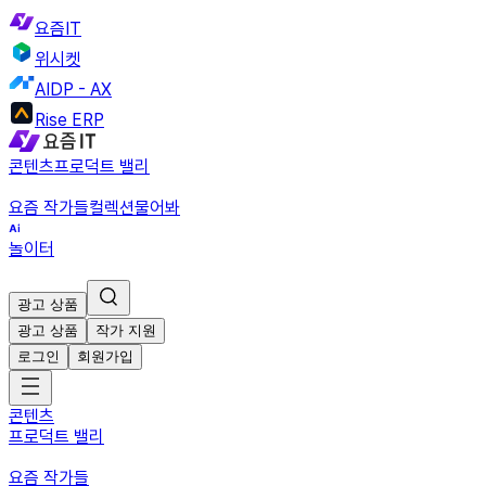
요즘IT
위시켓
AIDP - AX
Rise ERP
콘텐츠
프로덕트 밸리
요즘 작가들
컬렉션
물어봐
놀이터
광고 상품
광고 상품
작가 지원
로그인
회원가입
콘텐츠
프로덕트 밸리
요즘 작가들