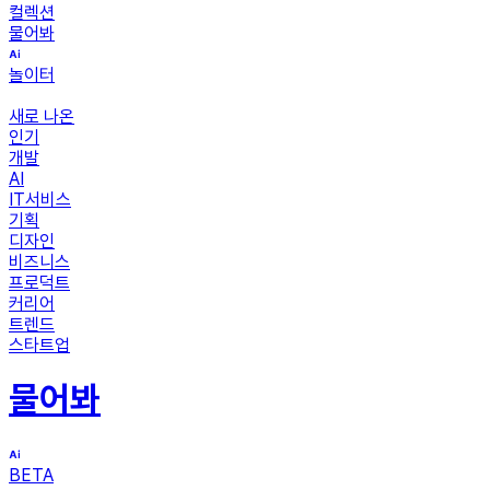
컬렉션
물어봐
놀이터
새로 나온
인기
개발
AI
IT서비스
기획
디자인
비즈니스
프로덕트
커리어
트렌드
스타트업
물어봐
BETA