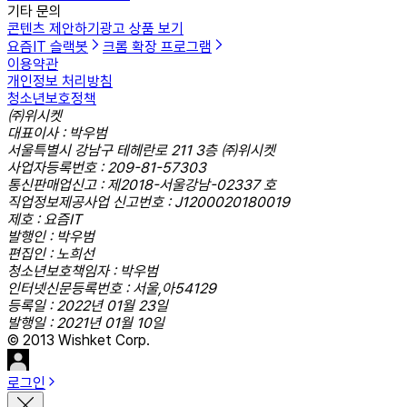
기타 문의
콘텐츠 제안하기
광고 상품 보기
요즘IT 슬랙봇
크롬 확장 프로그램
이용약관
개인정보 처리방침
청소년보호정책
㈜위시켓
대표이사 : 박우범
서울특별시 강남구 테헤란로 211 3층 ㈜위시켓
사업자등록번호 : 209-81-57303
통신판매업신고 : 제2018-서울강남-02337 호
직업정보제공사업 신고번호 : J1200020180019
제호 : 요즘IT
발행인 : 박우범
편집인 : 노희선
청소년보호책임자 : 박우범
인터넷신문등록번호 : 서울,아54129
등록일 : 2022년 01월 23일
발행일 : 2021년 01월 10일
© 2013 Wishket Corp.
로그인