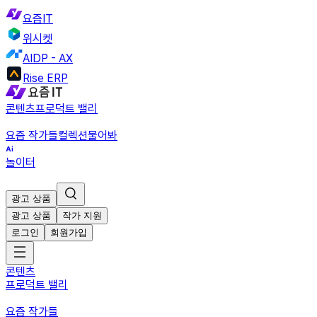
요즘IT
위시켓
AIDP - AX
Rise ERP
콘텐츠
프로덕트 밸리
요즘 작가들
컬렉션
물어봐
놀이터
광고 상품
광고 상품
작가 지원
로그인
회원가입
콘텐츠
프로덕트 밸리
요즘 작가들