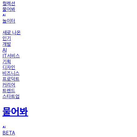
컬렉션
물어봐
놀이터
새로 나온
인기
개발
AI
IT서비스
기획
디자인
비즈니스
프로덕트
커리어
트렌드
스타트업
물어봐
BETA