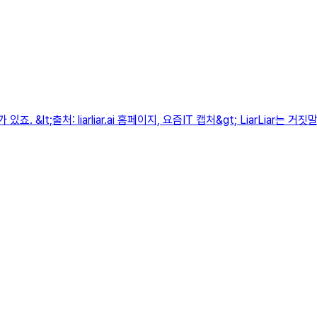
 &lt;출처: liarliar.ai 홈페이지, 요즘IT 캡처&gt; LiarLia