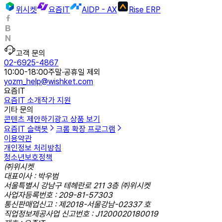
위시켓
요즘IT
AIDP - AX
Rise ERP
고객 문의
02-6925-4867
10:00-18:00
주말·공휴일 제외
yozm_help@wishket.com
요즘IT
요즘IT 소개
작가 지원
기타 문의
콘텐츠 제안하기
광고 상품 보기
요즘IT 슬랙봇
크롬 확장 프로그램
이용약관
개인정보 처리방침
청소년보호정책
㈜위시켓
대표이사 : 박우범
서울특별시 강남구 테헤란로 211 3층 ㈜위시켓
사업자등록번호 : 209-81-57303
통신판매업신고 : 제2018-서울강남-02337 호
직업정보제공사업 신고번호 : J1200020180019