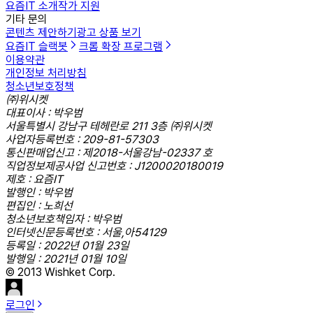
요즘IT 소개
작가 지원
기타 문의
콘텐츠 제안하기
광고 상품 보기
요즘IT 슬랙봇
크롬 확장 프로그램
이용약관
개인정보 처리방침
청소년보호정책
㈜위시켓
대표이사 : 박우범
서울특별시 강남구 테헤란로 211 3층 ㈜위시켓
사업자등록번호 : 209-81-57303
통신판매업신고 : 제2018-서울강남-02337 호
직업정보제공사업 신고번호 : J1200020180019
제호 : 요즘IT
발행인 : 박우범
편집인 : 노희선
청소년보호책임자 : 박우범
인터넷신문등록번호 : 서울,아54129
등록일 : 2022년 01월 23일
발행일 : 2021년 01월 10일
© 2013 Wishket Corp.
로그인