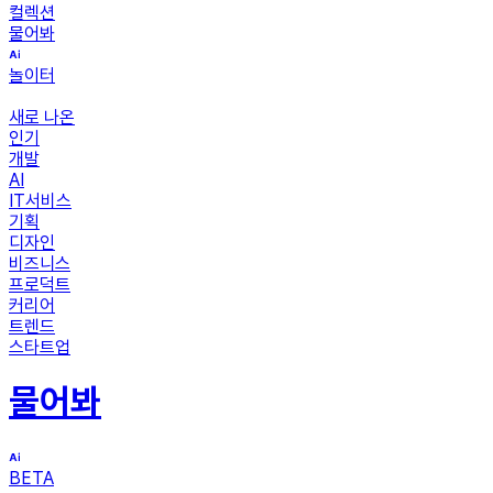
컬렉션
물어봐
놀이터
새로 나온
인기
개발
AI
IT서비스
기획
디자인
비즈니스
프로덕트
커리어
트렌드
스타트업
물어봐
BETA