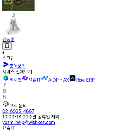
김동훈
스크랩
물어보기
서비스 전체보기
위시켓
요즘IT
AIDP - AX
Rise ERP
고객 문의
02-6925-4867
10:00-18:00
주말·공휴일 제외
yozm_help@wishket.com
요즘IT