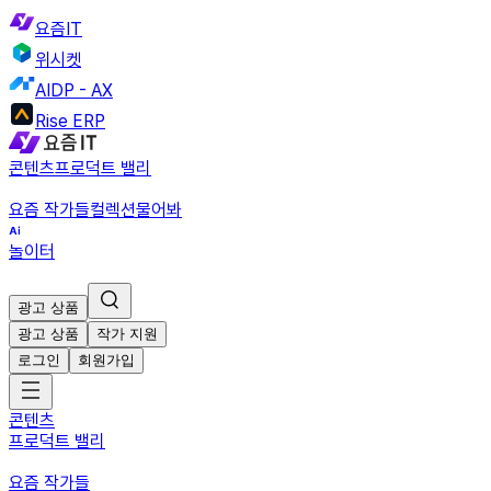
요즘IT
위시켓
AIDP - AX
Rise ERP
콘텐츠
프로덕트 밸리
요즘 작가들
컬렉션
물어봐
놀이터
광고 상품
광고 상품
작가 지원
로그인
회원가입
콘텐츠
프로덕트 밸리
요즘 작가들