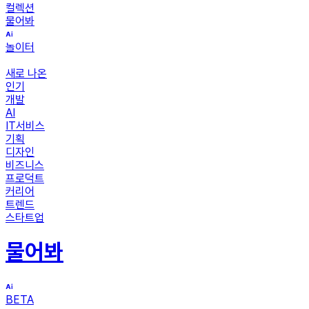
컬렉션
물어봐
놀이터
새로 나온
인기
개발
AI
IT서비스
기획
디자인
비즈니스
프로덕트
커리어
트렌드
스타트업
물어봐
BETA