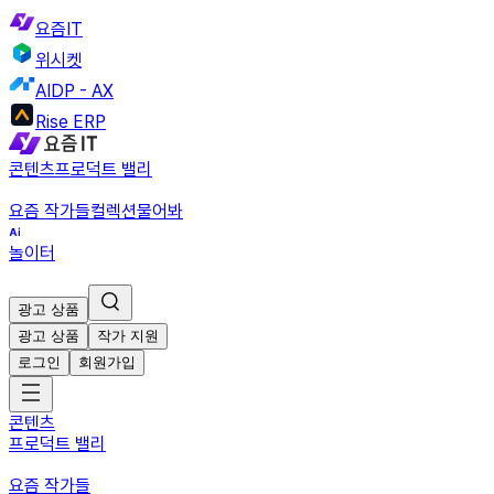
요즘IT
위시켓
AIDP - AX
Rise ERP
콘텐츠
프로덕트 밸리
요즘 작가들
컬렉션
물어봐
놀이터
광고 상품
광고 상품
작가 지원
로그인
회원가입
콘텐츠
프로덕트 밸리
요즘 작가들