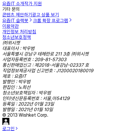
요즘IT 소개
작가 지원
기타 문의
콘텐츠 제안하기
광고 상품 보기
요즘IT 슬랙봇
크롬 확장 프로그램
이용약관
개인정보 처리방침
청소년보호정책
㈜위시켓
대표이사 : 박우범
서울특별시 강남구 테헤란로 211 3층 ㈜위시켓
사업자등록번호 : 209-81-57303
통신판매업신고 : 제2018-서울강남-02337 호
직업정보제공사업 신고번호 : J1200020180019
제호 : 요즘IT
발행인 : 박우범
편집인 : 노희선
청소년보호책임자 : 박우범
인터넷신문등록번호 : 서울,아54129
등록일 : 2022년 01월 23일
발행일 : 2021년 01월 10일
© 2013 Wishket Corp.
로그인