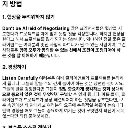
지 방법
1. 협상을 두려워하지 않기
Don’t be Afraid of Negotiating
많은 프리랜서들은 협상을 시
도했다가 프로젝트를 아예 맡지 못할 것을 걱정합니다. 하지만 협상을
한다고 해서 프로젝트를 잃게 되지는 않습니다. 왜냐하면 정말 좋은 클
라이언트는 여러분의 멋진 사업적 파트너가 될 수 있는 사람이며, 그런
사람들은
양쪽
모두가
동의할
수
있는
선에서
조건이
조정되어야
하
는
것을
잘
이해하기
때문
입니다.
2. 경청하기
Listen Carefully
여러분은 예비 클라이언트와 프로젝트를 논의하
게 됩니다. 그들의 말을 주의 깊게 들어야 하는 것은 당연한 것이지요.
그들의 말을 경청한다면 그들이
정말
중요하게
생각하는
것과
상대적
으로
중요치
않은
것이
무엇인지
구별
할 수 있게 됩니다. 예를 들어, 클
라이언트가 프로젝트가 당장 해결되어야 하는 것임을 강조한다면, 보
수 측면에선 꽤 관대하고 여러분의 요구에 수용적일 확률이 높습니다.
만약 경청을 해도 그들이 중요하게 여기는 것이 무엇인지 확신이 서지
않는다면 직접 물어보세요.
3. 보수를 스스로 정하기