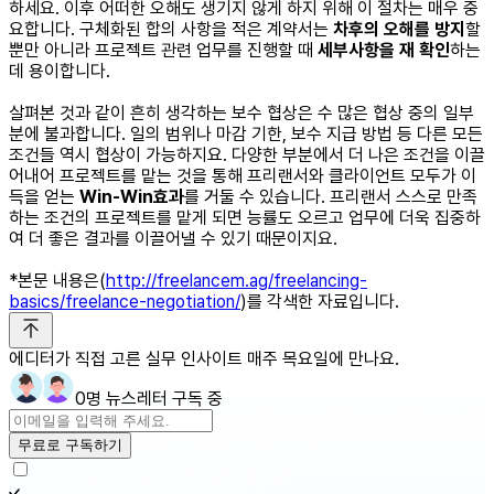
하세요. 이후 어떠한 오해도 생기지 않게 하지 위해 이 절차는 매우 중
요합니다. 구체화된 합의 사항을 적은 계약서는
차후의
오해를
방지
할
뿐만 아니라 프로젝트 관련 업무를 진행할 때
세부사항을
재
확인
하는
데 용이합니다.
살펴본 것과 같이 흔히 생각하는 보수 협상은 수 많은 협상 중의 일부
분에 불과합니다. 일의 범위나 마감 기한, 보수 지급 방법 등 다른 모든
조건들 역시 협상이 가능하지요. 다양한 부분에서 더 나은 조건을 이끌
어내어 프로젝트를 맡는 것을 통해 프리랜서와 클라이언트 모두가 이
득을 얻는
Win-Win
효과
를 거둘 수 있습니다. 프리랜서 스스로 만족
하는 조건의 프로젝트를 맡게 되면 능률도 오르고 업무에 더욱 집중하
여 더 좋은 결과를 이끌어낼 수 있기 때문이지요.
*본문 내용은(
http://freelancem.ag/freelancing-
basics/freelance-negotiation/
)를 각색한 자료입니다.
에디터가 직접 고른 실무 인사이트 매주 목요일에 만나요.
0명 뉴스레터 구독 중
무료로 구독하기