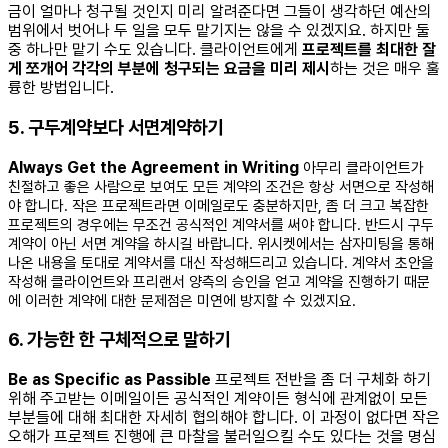
금이 얼마나 청구될 것인지 미리 알려준다면 그들이 생각하던 예산의
범위에서 벗어나 두 일을 모두 맡기지는 않을 수 있겠지요. 하지만 둘
중 하나만 맡기 수도 있습니다. 클라이언트에게
프로젝트를
최대한
잘
게
쪼개어
각각의
부분에
청구되는
요금을
미리
제시
하는 것은 매우 훌
륭한 방법입니다.
5. 구두계약보다 서면계약하기
Always Get the Agreement in Writing
아무리 클라이언트가
친절하고 좋은 사람으로 보여도 모든 계약의 조건은 항상 서면으로 작성해
야 합니다. 작은 프로젝트라면 이메일로도 충분하지만, 좀 더 크고 복잡한
프로젝트의 경우에는 무조건 공식적인 계약서를 써야 합니다. 반드시 구두
계약이 아닌 서면 계약을 하시길 바랍니다.
위시켓에서는 삼자미팅을 통해
나온 내용을 토대로 계약서를 대신 작성해드리고 있습니다. 계약서 초안을
작성해 클라이언트와 프리랜서 양측의 승인을 얻고 계약을 진행하기 때문
에 이러한 계약에 대한 문제점은 미연에 방지할 수 있겠지요.
6.
가능한 한 구체적으로 말하기
Be as Specific as Passible
프로젝트 전반을 좀 더 구체화 하기
위해 주고받는 이메일이든 공식적인 계약이든 형식에 관계없이 모든
부분들에 대해 최대한 자세히 협의해야 합니다. 이 과정이 없다면 작은
오해가 프로젝트 진행에 큰 마찰을 불러일으킬 수도 있다는 것을 명심