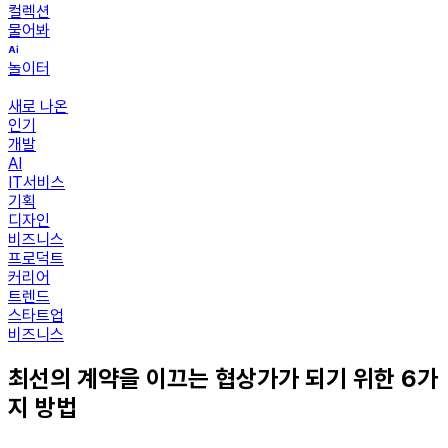
컬렉션
물어봐
놀이터
새로 나온
인기
개발
AI
IT서비스
기획
디자인
비즈니스
프로덕트
커리어
트렌드
스타트업
비즈니스
최선의 계약을 이끄는 협상가가 되기 위한 6가
지 방법