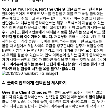
You Set Your Price, Not the Client
많은 초보 프리랜서들은
클라이언트에게 프로젝트 보수를 결정할 기회를 주고 해당 금액에는
변동이 있을 수 없다고 판단하곤 합니다. 하지만 이는 정말 옳지 않은
판단입니다. 대부분의 클라이언트는 해당 프로젝트에 지출할 수 있는
예산의 범위를 대략적으로 미리 설정합니다. 만약 그들이 제시하는 보
수가 낮다면,
클라이언트에게
여러분이
보통
청구하는
요금이
어느
정
도인지
명확히
이야기해야
합니다
.
처음부터 원하는 보수의 범위를 제
시하는 것이 가장 좋습니다. 예를 들어, “저는 보통 이런 프로젝트를
맡을 때 A원에서 B원 사이의 요금을 청구합니다. 업무가 복잡할수록
B원에 가깝게 받는 편입니다.” 라고 미리 얘기를 한다면 보수 협상에
서 우위를 점할 수 있습니다. 만약 여러분이 원하는 금액과 클라이언트
가 제시하는 금액의 차이가 크다면 협상을 포기하는 것이 낫습니다. 어
차피
여러분이
원하는
보수에
근접하게
지급할
용의가
없는
클라이언
트라면
해당
협상에
시간을
쏟을
필요가
없습니다
.
4. 클라이언트에게 선택권을 제시하기
Give the Client Choices
여러분이 요구한 보수가 비싸서 일을
맡기지 않았을 클라이언트도 선택권을 준다면 여러분에게
일의
일부
를
맡길 수도 있습니다. 예를 들어, 클라이언트가 웹사이트와 로고, 두 가
지의 디자인을 원한다고 합시다. 여러분이 클라이언트에게 각각의 요