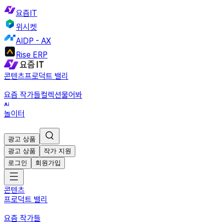
요즘IT
위시켓
AIDP - AX
Rise ERP
콘텐츠
프로덕트 밸리
요즘 작가들
컬렉션
물어봐
놀이터
광고 상품
광고 상품
작가 지원
로그인
회원가입
콘텐츠
프로덕트 밸리
요즘 작가들