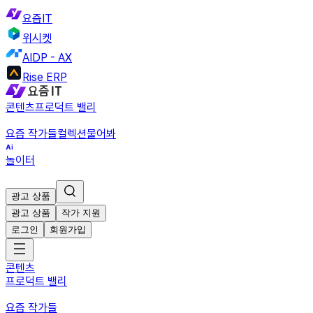
요즘IT
위시켓
AIDP - AX
Rise ERP
콘텐츠
프로덕트 밸리
요즘 작가들
컬렉션
물어봐
놀이터
광고 상품
광고 상품
작가 지원
로그인
회원가입
콘텐츠
프로덕트 밸리
요즘 작가들