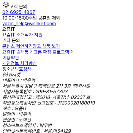
고객 문의
02-6925-4867
10:00-18:00
주말·공휴일 제외
yozm_help@wishket.com
요즘IT
요즘IT 소개
작가 지원
기타 문의
콘텐츠 제안하기
광고 상품 보기
요즘IT 슬랙봇
크롬 확장 프로그램
이용약관
개인정보 처리방침
청소년보호정책
㈜위시켓
대표이사 : 박우범
서울특별시 강남구 테헤란로 211 3층 ㈜위시켓
사업자등록번호 : 209-81-57303
통신판매업신고 : 제2018-서울강남-02337 호
직업정보제공사업 신고번호 : J1200020180019
제호 : 요즘IT
발행인 : 박우범
편집인 : 노희선
청소년보호책임자 : 박우범
인터넷신문등록번호 : 서울,아54129