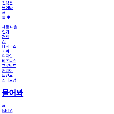
컬렉션
물어봐
놀이터
새로 나온
인기
개발
AI
IT서비스
기획
디자인
비즈니스
프로덕트
커리어
트렌드
스타트업
물어봐
BETA