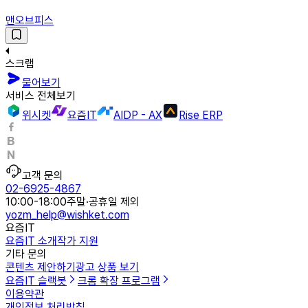
맨오브피스
스크랩
물어보기
서비스 전체보기
위시켓
요즘IT
AIDP - AX
Rise ERP
고객 문의
02-6925-4867
10:00-18:00
주말·공휴일 제외
yozm_help@wishket.com
요즘IT
요즘IT 소개
작가 지원
기타 문의
콘텐츠 제안하기
광고 상품 보기
요즘IT 슬랙봇
크롬 확장 프로그램
이용약관
개인정보 처리방침