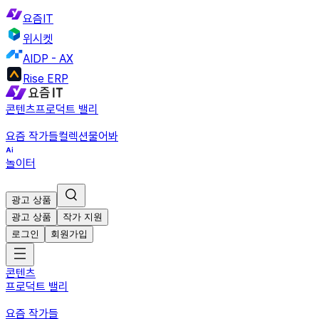
요즘IT
위시켓
AIDP - AX
Rise ERP
콘텐츠
프로덕트 밸리
요즘 작가들
컬렉션
물어봐
놀이터
광고 상품
광고 상품
작가 지원
로그인
회원가입
콘텐츠
프로덕트 밸리
요즘 작가들