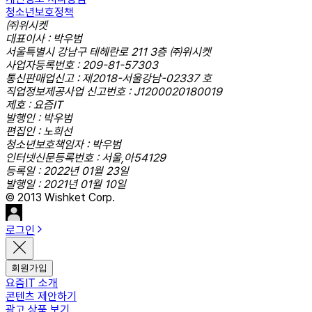
청소년보호정책
㈜위시켓
대표이사 : 박우범
서울특별시 강남구 테헤란로 211 3층 ㈜위시켓
사업자등록번호 : 209-81-57303
통신판매업신고 : 제2018-서울강남-02337 호
직업정보제공사업 신고번호 : J1200020180019
제호 : 요즘IT
발행인 : 박우범
편집인 : 노희선
청소년보호책임자 : 박우범
인터넷신문등록번호 : 서울,아54129
등록일 : 2022년 01월 23일
발행일 : 2021년 01월 10일
© 2013 Wishket Corp.
로그인
회원가입
요즘IT 소개
콘텐츠 제안하기
광고 상품 보기