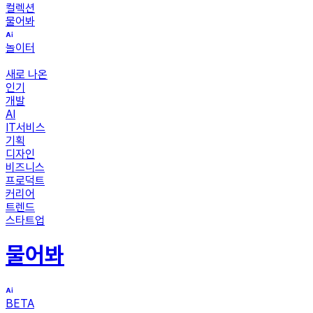
컬렉션
물어봐
놀이터
새로 나온
인기
개발
AI
IT서비스
기획
디자인
비즈니스
프로덕트
커리어
트렌드
스타트업
물어봐
BETA