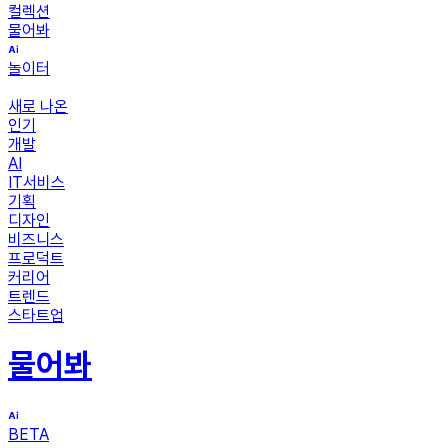
컬렉션
물어봐
놀이터
새로 나온
인기
개발
AI
IT서비스
기획
디자인
비즈니스
프로덕트
커리어
트렌드
스타트업
물어봐
BETA