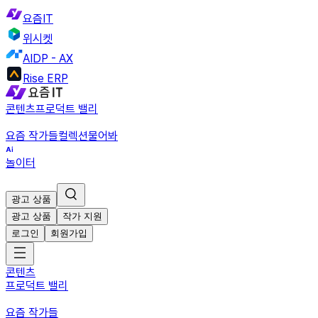
요즘IT
위시켓
AIDP - AX
Rise ERP
콘텐츠
프로덕트 밸리
요즘 작가들
컬렉션
물어봐
놀이터
광고 상품
광고 상품
작가 지원
로그인
회원가입
콘텐츠
프로덕트 밸리
요즘 작가들