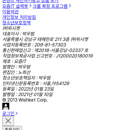
콘텐츠 제안하기
광고 상품 보기
요즘IT 슬랙봇
크롬 확장 프로그램
이용약관
개인정보 처리방침
청소년보호정책
㈜위시켓
대표이사 : 박우범
서울특별시 강남구 테헤란로 211 3층 ㈜위시켓
사업자등록번호 : 209-81-57303
통신판매업신고 : 제2018-서울강남-02337 호
직업정보제공사업 신고번호 : J1200020180019
제호 : 요즘IT
발행인 : 박우범
편집인 : 노희선
청소년보호책임자 : 박우범
인터넷신문등록번호 : 서울,아54129
등록일 : 2022년 01월 23일
발행일 : 2021년 01월 10일
© 2013 Wishket Corp.
로그인
회원가입