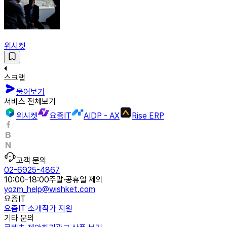
위시켓
스크랩
물어보기
서비스 전체보기
위시켓
요즘IT
AIDP - AX
Rise ERP
고객 문의
02-6925-4867
10:00-18:00
주말·공휴일 제외
yozm_help@wishket.com
요즘IT
요즘IT 소개
작가 지원
기타 문의