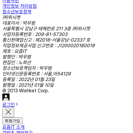
이용약관
개인정보 처리방침
청소년보호정책
㈜위시켓
대표이사 : 박우범
서울특별시 강남구 테헤란로 211 3층 ㈜위시켓
사업자등록번호 : 209-81-57303
통신판매업신고 : 제2018-서울강남-02337 호
직업정보제공사업 신고번호 : J1200020180019
제호 : 요즘IT
발행인 : 박우범
편집인 : 노희선
청소년보호책임자 : 박우범
인터넷신문등록번호 : 서울,아54129
등록일 : 2022년 01월 23일
발행일 : 2021년 01월 10일
© 2013 Wishket Corp.
로그인
회원가입
요즘IT 소개
콘텐츠 제안하기