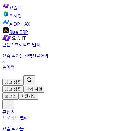
요즘IT
위시켓
AIDP - AX
Rise ERP
콘텐츠
프로덕트 밸리
요즘 작가들
컬렉션
물어봐
놀이터
광고 상품
광고 상품
작가 지원
로그인
회원가입
콘텐츠
프로덕트 밸리
요즘 작가들