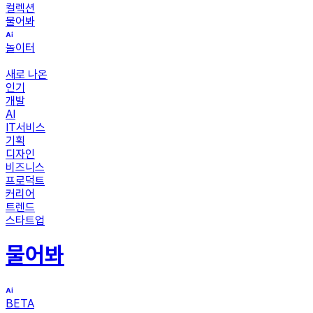
컬렉션
물어봐
놀이터
새로 나온
인기
개발
AI
IT서비스
기획
디자인
비즈니스
프로덕트
커리어
트렌드
스타트업
물어봐
BETA