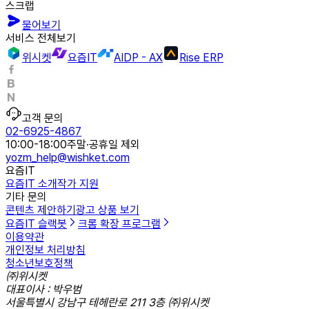
스크랩
물어보기
서비스 전체보기
위시켓
요즘IT
AIDP - AX
Rise ERP
고객 문의
02-6925-4867
10:00-18:00
주말·공휴일 제외
yozm_help@wishket.com
요즘IT
요즘IT 소개
작가 지원
기타 문의
콘텐츠 제안하기
광고 상품 보기
요즘IT 슬랙봇
크롬 확장 프로그램
이용약관
개인정보 처리방침
청소년보호정책
㈜위시켓
대표이사 : 박우범
서울특별시 강남구 테헤란로 211 3층 ㈜위시켓