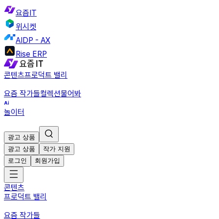
요즘IT
위시켓
AIDP - AX
Rise ERP
콘텐츠
프로덕트 밸리
요즘 작가들
컬렉션
물어봐
놀이터
광고 상품
광고 상품
작가 지원
로그인
회원가입
콘텐츠
프로덕트 밸리
요즘 작가들