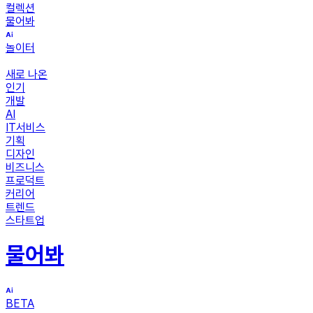
컬렉션
물어봐
놀이터
새로 나온
인기
개발
AI
IT서비스
기획
디자인
비즈니스
프로덕트
커리어
트렌드
스타트업
물어봐
BETA