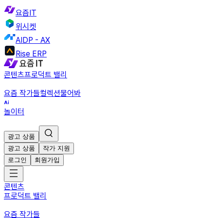
요즘IT
위시켓
AIDP - AX
Rise ERP
콘텐츠
프로덕트 밸리
요즘 작가들
컬렉션
물어봐
놀이터
광고 상품
광고 상품
작가 지원
로그인
회원가입
콘텐츠
프로덕트 밸리
요즘 작가들