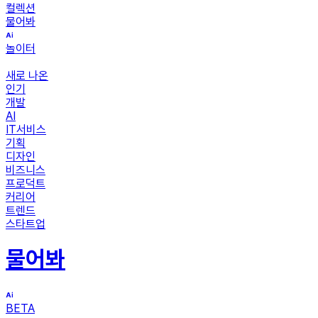
컬렉션
물어봐
놀이터
새로 나온
인기
개발
AI
IT서비스
기획
디자인
비즈니스
프로덕트
커리어
트렌드
스타트업
물어봐
BETA