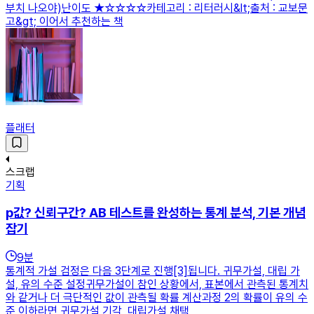
부치 나오야)난이도 ★☆☆☆☆카테고리 : 리터러시&lt;출처 : 교보문
고&gt; 이어서 추천하는 책
플래터
스크랩
기획
p값? 신뢰구간? AB 테스트를 완성하는 통계 분석, 기본 개념
잡기
9
분
통계적 가설 검정은 다음 3단계로 진행[3]됩니다. 귀무가설, 대립 가
설, 유의 수준 설정귀무가설이 참인 상황에서, 표본에서 관측된 통계치
와 같거나 더 극단적인 값이 관측될 확률 계산과정 2의 확률이 유의 수
준 이하라면 귀무가설 기각, 대립가설 채택