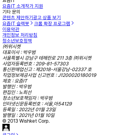
요즘IT
요즘IT 소개
작가 지원
기타 문의
콘텐츠 제안하기
광고 상품 보기
요즘IT 슬랙봇
크롬 확장 프로그램
이용약관
개인정보 처리방침
청소년보호정책
㈜위시켓
대표이사 : 박우범
서울특별시 강남구 테헤란로 211 3층 ㈜위시켓
사업자등록번호 : 209-81-57303
통신판매업신고 : 제2018-서울강남-02337 호
직업정보제공사업 신고번호 : J1200020180019
제호 : 요즘IT
발행인 : 박우범
편집인 : 노희선
청소년보호책임자 : 박우범
인터넷신문등록번호 : 서울,아54129
등록일 : 2022년 01월 23일
발행일 : 2021년 01월 10일
© 2013 Wishket Corp.