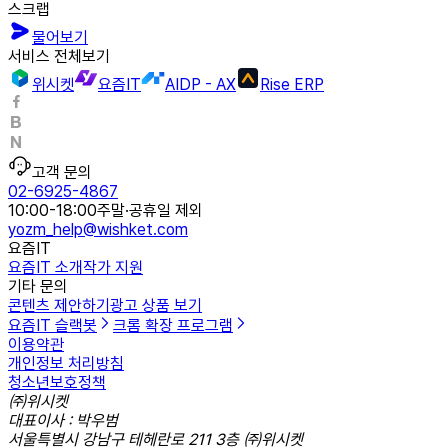
스크랩
물어보기
서비스 전체보기
위시켓
요즘IT
AIDP - AX
Rise ERP
고객 문의
02-6925-4867
10:00-18:00
주말·공휴일 제외
yozm_help@wishket.com
요즘IT
요즘IT 소개
작가 지원
기타 문의
콘텐츠 제안하기
광고 상품 보기
요즘IT 슬랙봇
크롬 확장 프로그램
이용약관
개인정보 처리방침
청소년보호정책
㈜위시켓
대표이사 : 박우범
서울특별시 강남구 테헤란로 211 3층 ㈜위시켓