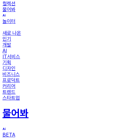
컬렉션
물어봐
놀이터
새로 나온
인기
개발
AI
IT서비스
기획
디자인
비즈니스
프로덕트
커리어
트렌드
스타트업
물어봐
BETA