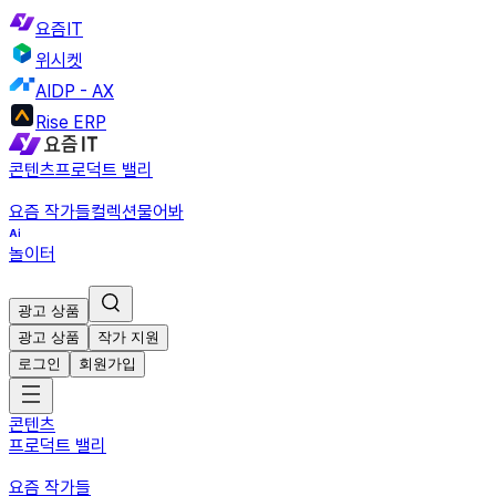
요즘IT
위시켓
AIDP - AX
Rise ERP
콘텐츠
프로덕트 밸리
요즘 작가들
컬렉션
물어봐
놀이터
광고 상품
광고 상품
작가 지원
로그인
회원가입
콘텐츠
프로덕트 밸리
요즘 작가들