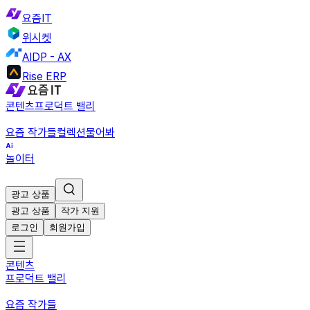
요즘IT
위시켓
AIDP - AX
Rise ERP
콘텐츠
프로덕트 밸리
요즘 작가들
컬렉션
물어봐
놀이터
광고 상품
광고 상품
작가 지원
로그인
회원가입
콘텐츠
프로덕트 밸리
요즘 작가들