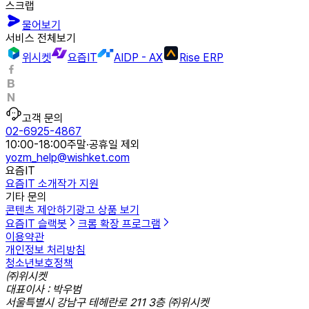
스크랩
물어보기
서비스 전체보기
위시켓
요즘IT
AIDP - AX
Rise ERP
고객 문의
02-6925-4867
10:00-18:00
주말·공휴일 제외
yozm_help@wishket.com
요즘IT
요즘IT 소개
작가 지원
기타 문의
콘텐츠 제안하기
광고 상품 보기
요즘IT 슬랙봇
크롬 확장 프로그램
이용약관
개인정보 처리방침
청소년보호정책
㈜위시켓
대표이사 : 박우범
서울특별시 강남구 테헤란로 211 3층 ㈜위시켓