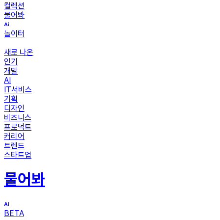
컬렉션
물어봐
놀이터
새로 나온
인기
개발
AI
IT서비스
기획
디자인
비즈니스
프로덕트
커리어
트렌드
스타트업
물어봐
BETA