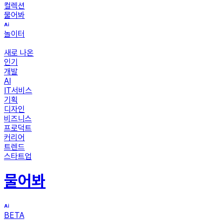
컬렉션
물어봐
놀이터
새로 나온
인기
개발
AI
IT서비스
기획
디자인
비즈니스
프로덕트
커리어
트렌드
스타트업
물어봐
BETA