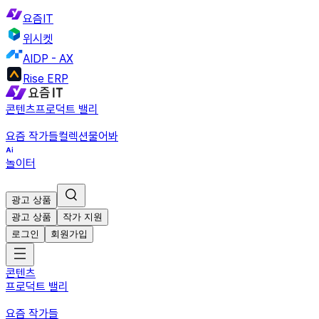
요즘IT
위시켓
AIDP - AX
Rise ERP
콘텐츠
프로덕트 밸리
요즘 작가들
컬렉션
물어봐
놀이터
광고 상품
광고 상품
작가 지원
로그인
회원가입
콘텐츠
프로덕트 밸리
요즘 작가들