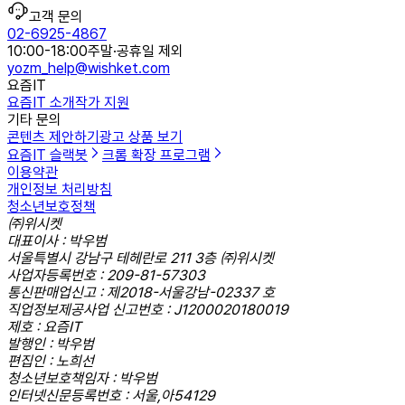
고객 문의
02-6925-4867
10:00-18:00
주말·공휴일 제외
yozm_help@wishket.com
요즘IT
요즘IT 소개
작가 지원
기타 문의
콘텐츠 제안하기
광고 상품 보기
요즘IT 슬랙봇
크롬 확장 프로그램
이용약관
개인정보 처리방침
청소년보호정책
㈜위시켓
대표이사 : 박우범
서울특별시 강남구 테헤란로 211 3층 ㈜위시켓
사업자등록번호 : 209-81-57303
통신판매업신고 : 제2018-서울강남-02337 호
직업정보제공사업 신고번호 : J1200020180019
제호 : 요즘IT
발행인 : 박우범
편집인 : 노희선
청소년보호책임자 : 박우범
인터넷신문등록번호 : 서울,아54129