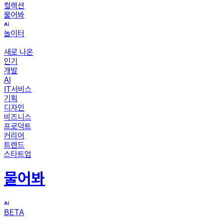
컬렉션
물어봐
놀이터
새로 나온
인기
개발
AI
IT서비스
기획
디자인
비즈니스
프로덕트
커리어
트렌드
스타트업
물어봐
BETA