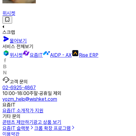
위시켓
스크랩
물어보기
서비스 전체보기
위시켓
요즘IT
AIDP - AX
Rise ERP
고객 문의
02-6925-4867
10:00-18:00
주말·공휴일 제외
yozm_help@wishket.com
요즘IT
요즘IT 소개
작가 지원
기타 문의
콘텐츠 제안하기
광고 상품 보기
요즘IT 슬랙봇
크롬 확장 프로그램
이용약관