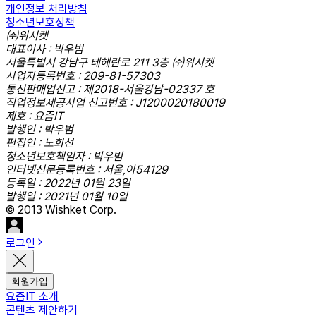
개인정보 처리방침
청소년보호정책
㈜위시켓
대표이사 : 박우범
서울특별시 강남구 테헤란로 211 3층 ㈜위시켓
사업자등록번호 : 209-81-57303
통신판매업신고 : 제2018-서울강남-02337 호
직업정보제공사업 신고번호 : J1200020180019
제호 : 요즘IT
발행인 : 박우범
편집인 : 노희선
청소년보호책임자 : 박우범
인터넷신문등록번호 : 서울,아54129
등록일 : 2022년 01월 23일
발행일 : 2021년 01월 10일
© 2013 Wishket Corp.
로그인
회원가입
요즘IT 소개
콘텐츠 제안하기