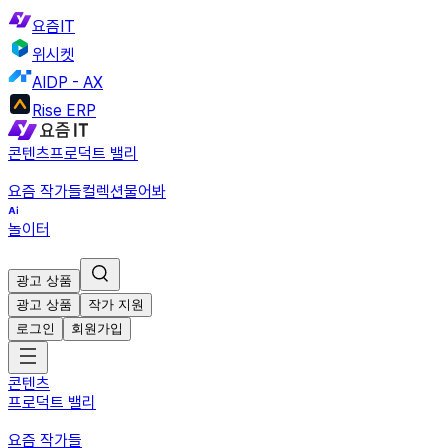
요즘IT
위시켓
AIDP - AX
Rise ERP
콘텐츠
프로덕트 밸리
요즘 작가들
컬렉션
물어봐
놀이터
광고 상품
광고 상품
작가 지원
로그인
회원가입
콘텐츠
프로덕트 밸리
요즘 작가들