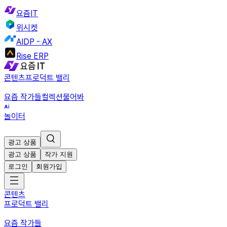
요즘IT
위시켓
AIDP - AX
Rise ERP
콘텐츠
프로덕트 밸리
요즘 작가들
컬렉션
물어봐
놀이터
광고 상품
광고 상품
작가 지원
로그인
회원가입
콘텐츠
프로덕트 밸리
요즘 작가들