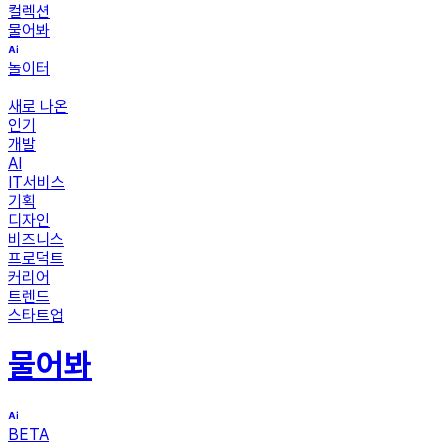
컬렉션
물어봐
놀이터
새로 나온
인기
개발
AI
IT서비스
기획
디자인
비즈니스
프로덕트
커리어
트렌드
스타트업
물어봐
BETA