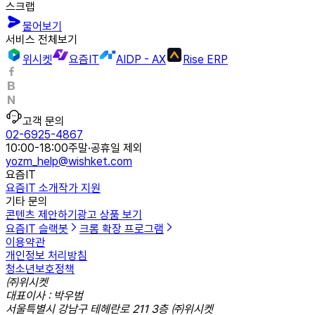
스크랩
물어보기
서비스 전체보기
위시켓
요즘IT
AIDP - AX
Rise ERP
고객 문의
02-6925-4867
10:00-18:00
주말·공휴일 제외
yozm_help@wishket.com
요즘IT
요즘IT 소개
작가 지원
기타 문의
콘텐츠 제안하기
광고 상품 보기
요즘IT 슬랙봇
크롬 확장 프로그램
이용약관
개인정보 처리방침
청소년보호정책
㈜위시켓
대표이사 : 박우범
서울특별시 강남구 테헤란로 211 3층 ㈜위시켓