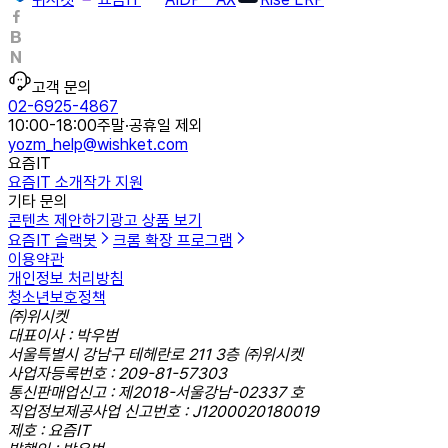
고객 문의
02-6925-4867
10:00-18:00
주말·공휴일 제외
yozm_help@wishket.com
요즘IT
요즘IT 소개
작가 지원
기타 문의
콘텐츠 제안하기
광고 상품 보기
요즘IT 슬랙봇
크롬 확장 프로그램
이용약관
개인정보 처리방침
청소년보호정책
㈜위시켓
대표이사 : 박우범
서울특별시 강남구 테헤란로 211 3층 ㈜위시켓
사업자등록번호 : 209-81-57303
통신판매업신고 : 제2018-서울강남-02337 호
직업정보제공사업 신고번호 : J1200020180019
제호 : 요즘IT