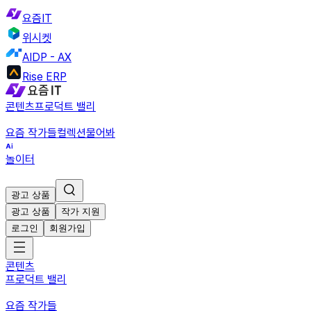
요즘IT
위시켓
AIDP - AX
Rise ERP
콘텐츠
프로덕트 밸리
요즘 작가들
컬렉션
물어봐
놀이터
광고 상품
광고 상품
작가 지원
로그인
회원가입
콘텐츠
프로덕트 밸리
요즘 작가들