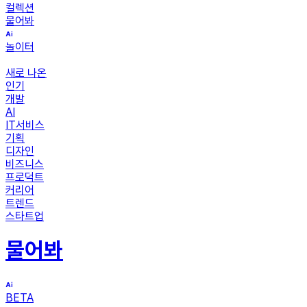
컬렉션
물어봐
놀이터
새로 나온
인기
개발
AI
IT서비스
기획
디자인
비즈니스
프로덕트
커리어
트렌드
스타트업
물어봐
BETA