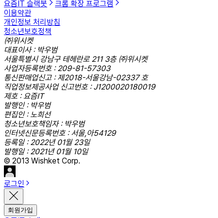
요즘IT 슬랙봇
크롬 확장 프로그램
이용약관
개인정보 처리방침
청소년보호정책
㈜위시켓
대표이사 : 박우범
서울특별시 강남구 테헤란로 211 3층 ㈜위시켓
사업자등록번호 : 209-81-57303
통신판매업신고 : 제2018-서울강남-02337 호
직업정보제공사업 신고번호 : J1200020180019
제호 : 요즘IT
발행인 : 박우범
편집인 : 노희선
청소년보호책임자 : 박우범
인터넷신문등록번호 : 서울,아54129
등록일 : 2022년 01월 23일
발행일 : 2021년 01월 10일
© 2013 Wishket Corp.
로그인
회원가입