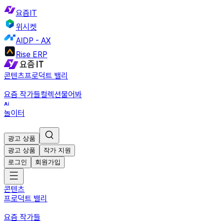
요즘IT
위시켓
AIDP - AX
Rise ERP
콘텐츠
프로덕트 밸리
요즘 작가들
컬렉션
물어봐
놀이터
광고 상품
광고 상품
작가 지원
로그인
회원가입
콘텐츠
프로덕트 밸리
요즘 작가들