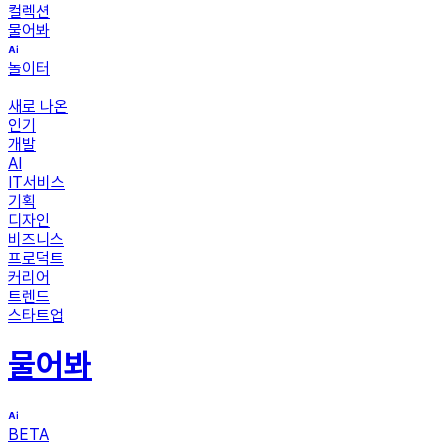
컬렉션
물어봐
놀이터
새로 나온
인기
개발
AI
IT서비스
기획
디자인
비즈니스
프로덕트
커리어
트렌드
스타트업
물어봐
BETA