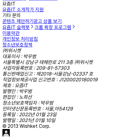
요즘IT
요즘IT 소개
작가 지원
기타 문의
콘텐츠 제안하기
광고 상품 보기
요즘IT 슬랙봇
크롬 확장 프로그램
이용약관
개인정보 처리방침
청소년보호정책
㈜위시켓
대표이사 : 박우범
서울특별시 강남구 테헤란로 211 3층 ㈜위시켓
사업자등록번호 : 209-81-57303
통신판매업신고 : 제2018-서울강남-02337 호
직업정보제공사업 신고번호 : J1200020180019
제호 : 요즘IT
발행인 : 박우범
편집인 : 노희선
청소년보호책임자 : 박우범
인터넷신문등록번호 : 서울,아54129
등록일 : 2022년 01월 23일
발행일 : 2021년 01월 10일
© 2013 Wishket Corp.