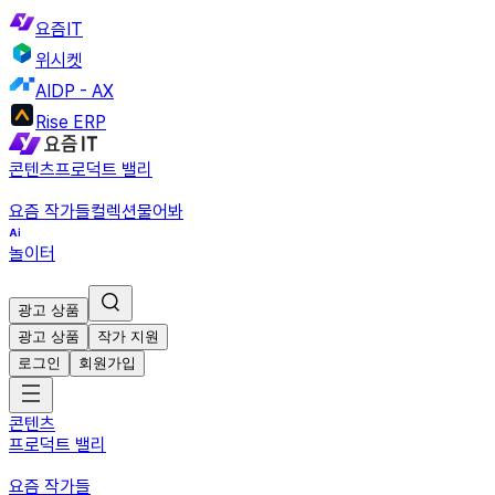
요즘IT
위시켓
AIDP - AX
Rise ERP
콘텐츠
프로덕트 밸리
요즘 작가들
컬렉션
물어봐
놀이터
광고 상품
광고 상품
작가 지원
로그인
회원가입
콘텐츠
프로덕트 밸리
요즘 작가들