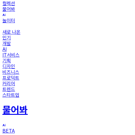
컬렉션
물어봐
놀이터
새로 나온
인기
개발
AI
IT서비스
기획
디자인
비즈니스
프로덕트
커리어
트렌드
스타트업
물어봐
BETA