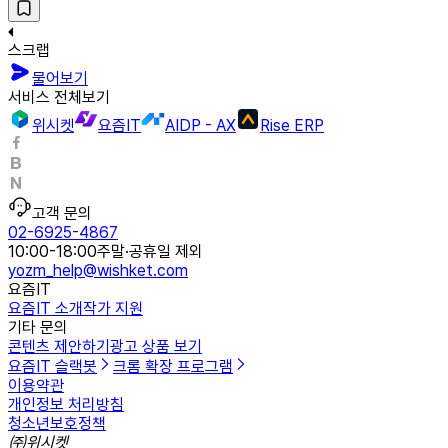
스크랩
물어보기
서비스 전체보기
위시켓
요즘IT
AIDP - AX
Rise ERP
고객 문의
02-6925-4867
10:00-18:00
주말·공휴일 제외
yozm_help@wishket.com
요즘IT
요즘IT 소개
작가 지원
기타 문의
콘텐츠 제안하기
광고 상품 보기
요즘IT 슬랙봇
크롬 확장 프로그램
이용약관
개인정보 처리방침
청소년보호정책
㈜위시켓