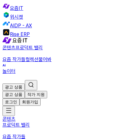
요즘IT
위시켓
AIDP - AX
Rise ERP
콘텐츠
프로덕트 밸리
요즘 작가들
컬렉션
물어봐
놀이터
광고 상품
광고 상품
작가 지원
로그인
회원가입
콘텐츠
프로덕트 밸리
요즘 작가들