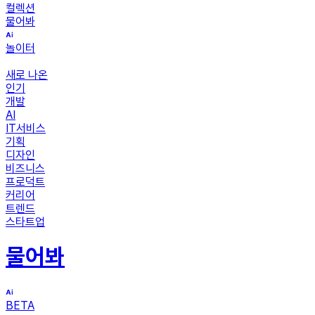
컬렉션
물어봐
놀이터
새로 나온
인기
개발
AI
IT서비스
기획
디자인
비즈니스
프로덕트
커리어
트렌드
스타트업
물어봐
BETA