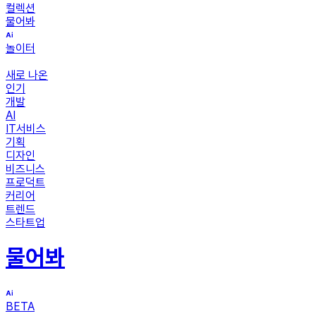
컬렉션
물어봐
놀이터
새로 나온
인기
개발
AI
IT서비스
기획
디자인
비즈니스
프로덕트
커리어
트렌드
스타트업
물어봐
BETA