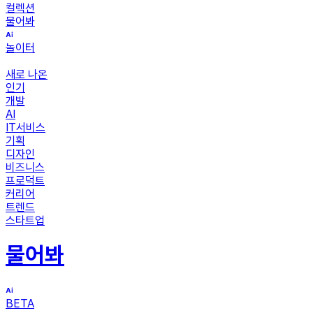
컬렉션
물어봐
놀이터
새로 나온
인기
개발
AI
IT서비스
기획
디자인
비즈니스
프로덕트
커리어
트렌드
스타트업
물어봐
BETA