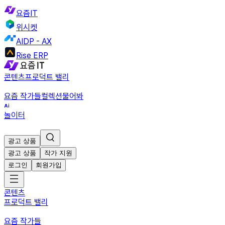
요즘IT
위시켓
AIDP - AX
Rise ERP
콘텐츠
프로덕트 밸리
요즘 작가들
컬렉션
물어봐
놀이터
광고 상품
광고 상품
작가 지원
로그인
회원가입
콘텐츠
프로덕트 밸리
요즘 작가들