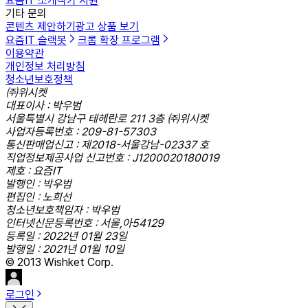
요즘IT 소개
작가 지원
기타 문의
콘텐츠 제안하기
광고 상품 보기
요즘IT 슬랙봇
크롬 확장 프로그램
이용약관
개인정보 처리방침
청소년보호정책
㈜위시켓
대표이사 : 박우범
서울특별시 강남구 테헤란로 211 3층 ㈜위시켓
사업자등록번호 : 209-81-57303
통신판매업신고 : 제2018-서울강남-02337 호
직업정보제공사업 신고번호 : J1200020180019
제호 : 요즘IT
발행인 : 박우범
편집인 : 노희선
청소년보호책임자 : 박우범
인터넷신문등록번호 : 서울,아54129
등록일 : 2022년 01월 23일
발행일 : 2021년 01월 10일
© 2013 Wishket Corp.
로그인