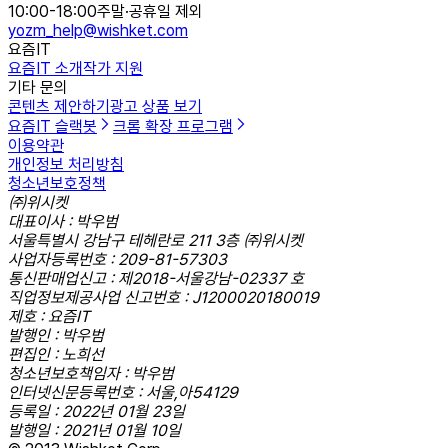
10:00-18:00
주말·공휴일 제외
yozm_help@wishket.com
요즘IT
요즘IT 소개
작가 지원
기타 문의
콘텐츠 제안하기
광고 상품 보기
요즘IT 슬랙봇
크롬 확장 프로그램
이용약관
개인정보 처리방침
청소년보호정책
㈜위시켓
대표이사 : 박우범
서울특별시 강남구 테헤란로 211 3층 ㈜위시켓
사업자등록번호 : 209-81-57303
통신판매업신고 : 제2018-서울강남-02337 호
직업정보제공사업 신고번호 : J1200020180019
제호 : 요즘IT
발행인 : 박우범
편집인 : 노희선
청소년보호책임자 : 박우범
인터넷신문등록번호 : 서울,아54129
등록일 : 2022년 01월 23일
발행일 : 2021년 01월 10일