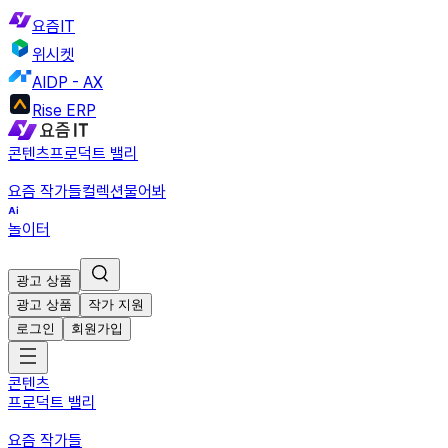
요즘IT
위시켓
AIDP - AX
Rise ERP
콘텐츠
프로덕트 밸리
요즘 작가들
컬렉션
물어봐
놀이터
광고 상품
광고 상품
작가 지원
로그인
회원가입
콘텐츠
프로덕트 밸리
요즘 작가들