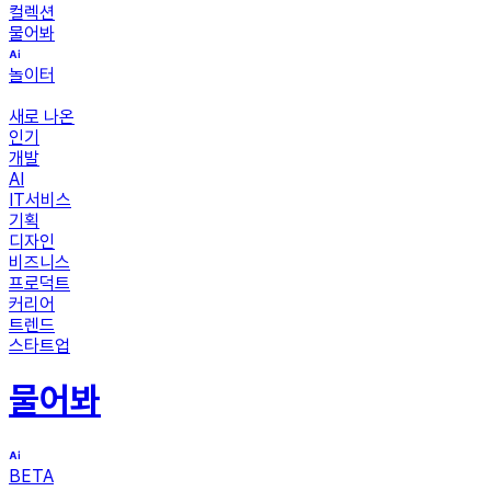
컬렉션
물어봐
놀이터
새로 나온
인기
개발
AI
IT서비스
기획
디자인
비즈니스
프로덕트
커리어
트렌드
스타트업
물어봐
BETA