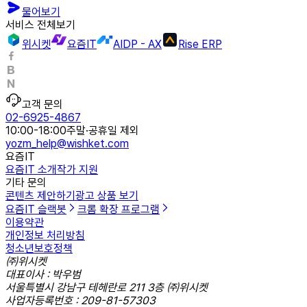
물어보기
서비스 전체보기
위시켓
요즘IT
AIDP - AX
Rise ERP
고객 문의
02-6925-4867
10:00-18:00
주말·공휴일 제외
yozm_help@wishket.com
요즘IT
요즘IT 소개
작가 지원
기타 문의
콘텐츠 제안하기
광고 상품 보기
요즘IT 슬랙봇
크롬 확장 프로그램
이용약관
개인정보 처리방침
청소년보호정책
㈜위시켓
대표이사 : 박우범
서울특별시 강남구 테헤란로 211 3층 ㈜위시켓
사업자등록번호 : 209-81-57303