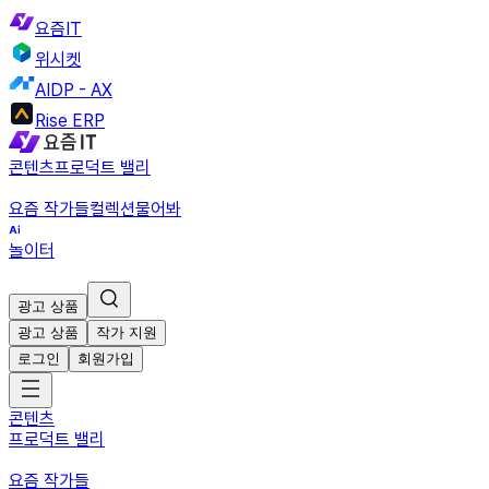
요즘IT
위시켓
AIDP - AX
Rise ERP
콘텐츠
프로덕트 밸리
요즘 작가들
컬렉션
물어봐
놀이터
광고 상품
광고 상품
작가 지원
로그인
회원가입
콘텐츠
프로덕트 밸리
요즘 작가들