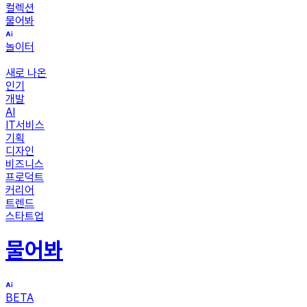
컬렉션
물어봐
놀이터
새로 나온
인기
개발
AI
IT서비스
기획
디자인
비즈니스
프로덕트
커리어
트렌드
스타트업
물어봐
BETA