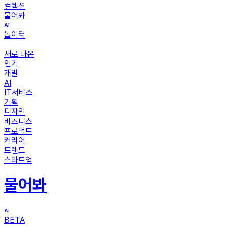
컬렉션
물어봐
놀이터
새로 나온
인기
개발
AI
IT서비스
기획
디자인
비즈니스
프로덕트
커리어
트렌드
스타트업
물어봐
BETA