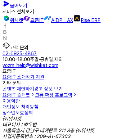
물어보기
서비스 전체보기
위시켓
요즘IT
AIDP - AX
Rise ERP
고객 문의
02-6925-4867
10:00-18:00
주말·공휴일 제외
yozm_help@wishket.com
요즘IT
요즘IT 소개
작가 지원
기타 문의
콘텐츠 제안하기
광고 상품 보기
요즘IT 슬랙봇
크롬 확장 프로그램
이용약관
개인정보 처리방침
청소년보호정책
㈜위시켓
대표이사 : 박우범
서울특별시 강남구 테헤란로 211 3층 ㈜위시켓
사업자등록번호 : 209-81-57303