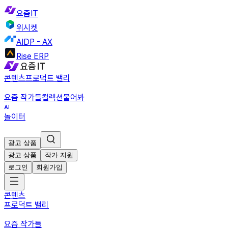
요즘IT
위시켓
AIDP - AX
Rise ERP
콘텐츠
프로덕트 밸리
요즘 작가들
컬렉션
물어봐
놀이터
광고 상품
광고 상품
작가 지원
로그인
회원가입
콘텐츠
프로덕트 밸리
요즘 작가들