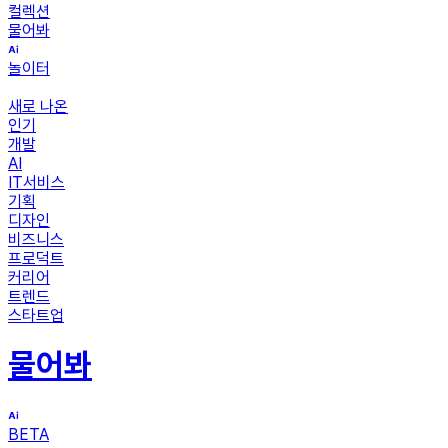
컬렉션
물어봐
놀이터
새로 나온
인기
개발
AI
IT서비스
기획
디자인
비즈니스
프로덕트
커리어
트렌드
스타트업
물어봐
BETA