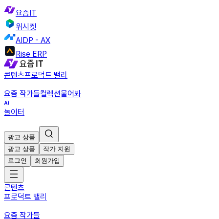
요즘IT
위시켓
AIDP - AX
Rise ERP
콘텐츠
프로덕트 밸리
요즘 작가들
컬렉션
물어봐
놀이터
광고 상품
광고 상품
작가 지원
로그인
회원가입
콘텐츠
프로덕트 밸리
요즘 작가들