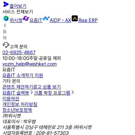
물어보기
서비스 전체보기
위시켓
요즘IT
AIDP - AX
Rise ERP
고객 문의
02-6925-4867
10:00-18:00
주말·공휴일 제외
yozm_help@wishket.com
요즘IT
요즘IT 소개
작가 지원
기타 문의
콘텐츠 제안하기
광고 상품 보기
요즘IT 슬랙봇
크롬 확장 프로그램
이용약관
개인정보 처리방침
청소년보호정책
㈜위시켓
대표이사 : 박우범
서울특별시 강남구 테헤란로 211 3층 ㈜위시켓
사업자등록번호 : 209-81-57303