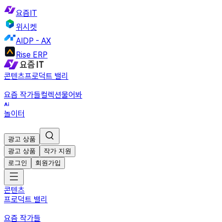
요즘IT
위시켓
AIDP - AX
Rise ERP
콘텐츠
프로덕트 밸리
요즘 작가들
컬렉션
물어봐
놀이터
광고 상품
광고 상품
작가 지원
로그인
회원가입
콘텐츠
프로덕트 밸리
요즘 작가들