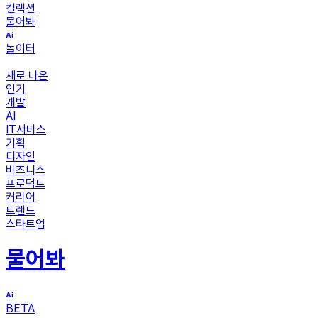
컬렉션
물어봐
놀이터
새로 나온
인기
개발
AI
IT서비스
기획
디자인
비즈니스
프로덕트
커리어
트렌드
스타트업
물어봐
BETA