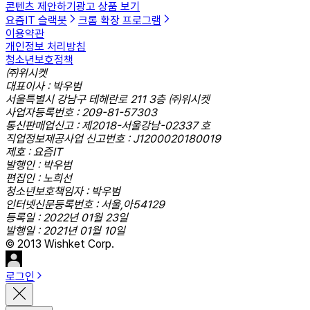
콘텐츠 제안하기
광고 상품 보기
요즘IT 슬랙봇
크롬 확장 프로그램
이용약관
개인정보 처리방침
청소년보호정책
㈜위시켓
대표이사 : 박우범
서울특별시 강남구 테헤란로 211 3층 ㈜위시켓
사업자등록번호 : 209-81-57303
통신판매업신고 : 제2018-서울강남-02337 호
직업정보제공사업 신고번호 : J1200020180019
제호 : 요즘IT
발행인 : 박우범
편집인 : 노희선
청소년보호책임자 : 박우범
인터넷신문등록번호 : 서울,아54129
등록일 : 2022년 01월 23일
발행일 : 2021년 01월 10일
© 2013 Wishket Corp.
로그인