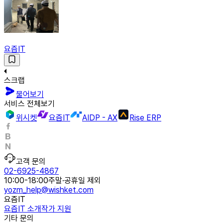
요즘IT
스크랩
물어보기
서비스 전체보기
위시켓
요즘IT
AIDP - AX
Rise ERP
고객 문의
02-6925-4867
10:00-18:00
주말·공휴일 제외
yozm_help@wishket.com
요즘IT
요즘IT 소개
작가 지원
기타 문의