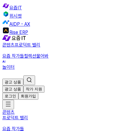
요즘IT
위시켓
AIDP - AX
Rise ERP
콘텐츠
프로덕트 밸리
요즘 작가들
컬렉션
물어봐
놀이터
광고 상품
광고 상품
작가 지원
로그인
회원가입
콘텐츠
프로덕트 밸리
요즘 작가들