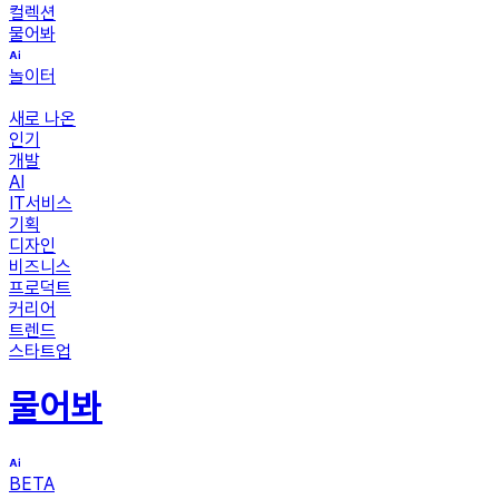
컬렉션
물어봐
놀이터
새로 나온
인기
개발
AI
IT서비스
기획
디자인
비즈니스
프로덕트
커리어
트렌드
스타트업
물어봐
BETA